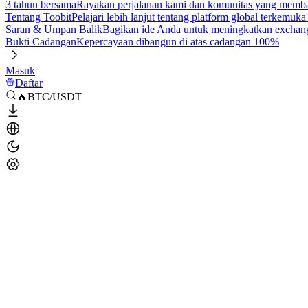
3 tahun bersama
Rayakan perjalanan kami dan komunitas yang mem
Tentang Toobit
Pelajari lebih lanjut tentang platform global terkemuk
Saran & Umpan Balik
Bagikan ide Anda untuk meningkatkan exchan
Bukti Cadangan
Kepercayaan dibangun di atas cadangan 100%
Masuk
Daftar
🔥BTC/USDT