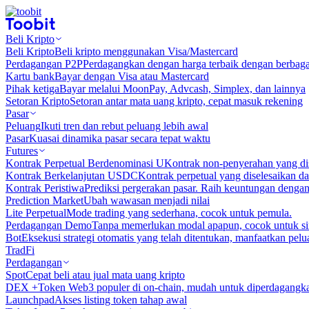
Beli Kripto
Beli Kripto
Beli kripto menggunakan Visa/Mastercard
Perdagangan P2P
Perdagangkan dengan harga terbaik dengan berbaga
Kartu bank
Bayar dengan Visa atau Mastercard
Pihak ketiga
Bayar melalui MoonPay, Advcash, Simplex, dan lainnya
Setoran Kripto
Setoran antar mata uang kripto, cepat masuk rekening
Pasar
Peluang
Ikuti tren dan rebut peluang lebih awal
Pasar
Kuasai dinamika pasar secara tepat waktu
Futures
Kontrak Perpetual Berdenominasi U
Kontrak non-penyerahan yang d
Kontrak Berkelanjutan USDC
Kontrak perpetual yang diselesaikan
Kontrak Peristiwa
Prediksi pergerakan pasar. Raih keuntungan denga
Prediction Market
Ubah wawasan menjadi nilai
Lite Perpetual
Mode trading yang sederhana, cocok untuk pemula.
Perdagangan Demo
Tanpa memerlukan modal apapun, cocok untuk sim
Bot
Eksekusi strategi otomatis yang telah ditentukan, manfaatkan peluan
TradFi
Perdagangan
Spot
Cepat beli atau jual mata uang kripto
DEX +
Token Web3 populer di on-chain, mudah untuk diperdagangk
Launchpad
Akses listing token tahap awal