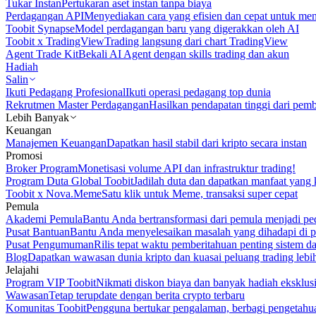
Tukar Instan
Pertukaran aset instan tanpa biaya
Perdagangan API
Menyediakan cara yang efisien dan cepat untuk m
Toobit Synapse
Model perdagangan baru yang digerakkan oleh AI
Toobit x TradingView
Trading langsung dari chart TradingView
Agent Trade Kit
Bekali AI Agent dengan skills trading dan akun
Hadiah
Salin
Ikuti Pedagang Profesional
Ikuti operasi pedagang top dunia
Rekrutmen Master Perdagangan
Hasilkan pendapatan tinggi dari pem
Lebih Banyak
Keuangan
Manajemen Keuangan
Dapatkan hasil stabil dari kripto secara instan
Promosi
Broker Program
Monetisasi volume API dan infrastruktur trading!
Program Duta Global Toobit
Jadilah duta dan dapatkan manfaat yang 
Toobit x Nova.Meme
Satu klik untuk Meme, transaksi super cepat
Pemula
Akademi Pemula
Bantu Anda bertransformasi dari pemula menjadi pe
Pusat Bantuan
Bantu Anda menyelesaikan masalah yang dihadapi di p
Pusat Pengumuman
Rilis tepat waktu pemberitahuan penting sistem 
Blog
Dapatkan wawasan dunia kripto dan kuasai peluang trading lebi
Jelajahi
Program VIP Toobit
Nikmati diskon biaya dan banyak hadiah eksklusi
Wawasan
Tetap terupdate dengan berita crypto terbaru
Komunitas Toobit
Pengguna bertukar pengalaman, berbagi pengetahu