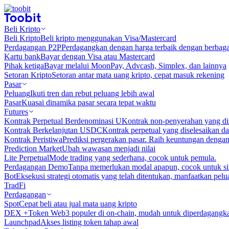
Beli Kripto
Beli Kripto
Beli kripto menggunakan Visa/Mastercard
Perdagangan P2P
Perdagangkan dengan harga terbaik dengan berbaga
Kartu bank
Bayar dengan Visa atau Mastercard
Pihak ketiga
Bayar melalui MoonPay, Advcash, Simplex, dan lainnya
Setoran Kripto
Setoran antar mata uang kripto, cepat masuk rekening
Pasar
Peluang
Ikuti tren dan rebut peluang lebih awal
Pasar
Kuasai dinamika pasar secara tepat waktu
Futures
Kontrak Perpetual Berdenominasi U
Kontrak non-penyerahan yang d
Kontrak Berkelanjutan USDC
Kontrak perpetual yang diselesaikan
Kontrak Peristiwa
Prediksi pergerakan pasar. Raih keuntungan denga
Prediction Market
Ubah wawasan menjadi nilai
Lite Perpetual
Mode trading yang sederhana, cocok untuk pemula.
Perdagangan Demo
Tanpa memerlukan modal apapun, cocok untuk sim
Bot
Eksekusi strategi otomatis yang telah ditentukan, manfaatkan peluan
TradFi
Perdagangan
Spot
Cepat beli atau jual mata uang kripto
DEX +
Token Web3 populer di on-chain, mudah untuk diperdagangk
Launchpad
Akses listing token tahap awal