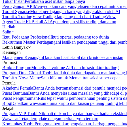
Tukar Instan
Pertukaran aset instan tanpa biaya
Perdagangan API
Menyediakan cara yang efisien dan cepat untuk m
Toobit Synapse
Model perdagangan baru yang digerakkan oleh AI
Toobit x TradingView
Trading langsung dari chart TradingView
Agent Trade Kit
Bekali AI Agent dengan skills trading dan akun
Hadiah
Salin
Ikuti Pedagang Profesional
Ikuti operasi pedagang top dunia
Rekrutmen Master Perdagangan
Hasilkan pendapatan tinggi dari pem
Lebih Banyak
Keuangan
Manajemen Keuangan
Dapatkan hasil stabil dari kripto secara instan
Promosi
Broker Program
Monetisasi volume API dan infrastruktur trading!
Program Duta Global Toobit
Jadilah duta dan dapatkan manfaat yang 
Toobit x Nova.Meme
Satu klik untuk Meme, transaksi super cepat
Pemula
Akademi Pemula
Bantu Anda bertransformasi dari pemula menjadi pe
Pusat Bantuan
Bantu Anda menyelesaikan masalah yang dihadapi di p
Pusat Pengumuman
Rilis tepat waktu pemberitahuan penting sistem 
Blog
Dapatkan wawasan dunia kripto dan kuasai peluang trading lebi
Jelajahi
Program VIP Toobit
Nikmati diskon biaya dan banyak hadiah eksklusi
Wawasan
Tetap terupdate dengan berita crypto terbaru
Komunitas Toobit
Pengguna bertukar pengalaman, berbagi pengetahu