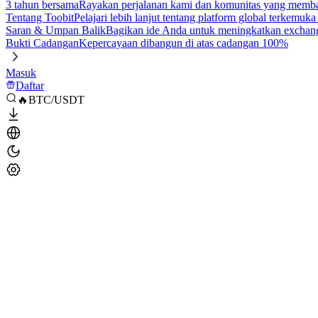
3 tahun bersama
Rayakan perjalanan kami dan komunitas yang mem
Tentang Toobit
Pelajari lebih lanjut tentang platform global terkemuk
Saran & Umpan Balik
Bagikan ide Anda untuk meningkatkan exchan
Bukti Cadangan
Kepercayaan dibangun di atas cadangan 100%
Masuk
Daftar
🔥BTC/USDT