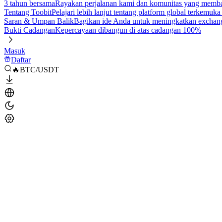
3 tahun bersama
Rayakan perjalanan kami dan komunitas yang mem
Tentang Toobit
Pelajari lebih lanjut tentang platform global terkemuk
Saran & Umpan Balik
Bagikan ide Anda untuk meningkatkan exchan
Bukti Cadangan
Kepercayaan dibangun di atas cadangan 100%
Masuk
Daftar
🔥BTC/USDT