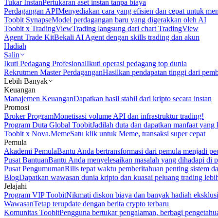
Tukar Instan
Pertukaran aset instan tanpa biaya
Perdagangan API
Menyediakan cara yang efisien dan cepat untuk m
Toobit Synapse
Model perdagangan baru yang digerakkan oleh AI
Toobit x TradingView
Trading langsung dari chart TradingView
Agent Trade Kit
Bekali AI Agent dengan skills trading dan akun
Hadiah
Salin
Ikuti Pedagang Profesional
Ikuti operasi pedagang top dunia
Rekrutmen Master Perdagangan
Hasilkan pendapatan tinggi dari pem
Lebih Banyak
Keuangan
Manajemen Keuangan
Dapatkan hasil stabil dari kripto secara instan
Promosi
Broker Program
Monetisasi volume API dan infrastruktur trading!
Program Duta Global Toobit
Jadilah duta dan dapatkan manfaat yang 
Toobit x Nova.Meme
Satu klik untuk Meme, transaksi super cepat
Pemula
Akademi Pemula
Bantu Anda bertransformasi dari pemula menjadi pe
Pusat Bantuan
Bantu Anda menyelesaikan masalah yang dihadapi di p
Pusat Pengumuman
Rilis tepat waktu pemberitahuan penting sistem 
Blog
Dapatkan wawasan dunia kripto dan kuasai peluang trading lebi
Jelajahi
Program VIP Toobit
Nikmati diskon biaya dan banyak hadiah eksklusi
Wawasan
Tetap terupdate dengan berita crypto terbaru
Komunitas Toobit
Pengguna bertukar pengalaman, berbagi pengetahu