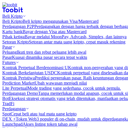
Beli Kripto
Beli Kripto
Beli kripto menggunakan Visa/Mastercard
Perdagangan P2P
Perdagangkan dengan harga terbaik dengan berbaga
Kartu bank
Bayar dengan Visa atau Mastercard
Pihak ketiga
Bayar melalui MoonPay, Advcash, Simplex, dan lainnya
Setoran Kripto
Setoran antar mata uang kripto, cepat masuk rekening
Pasar
Peluang
Ikuti tren dan rebut peluang lebih awal
Pasar
Kuasai dinamika pasar secara tepat waktu
Futures
Kontrak Perpetual Berdenominasi U
Kontrak non-penyerahan yang d
Kontrak Berkelanjutan USDC
Kontrak perpetual yang diselesaikan
Kontrak Peristiwa
Prediksi pergerakan pasar. Raih keuntungan denga
Prediction Market
Ubah wawasan menjadi nilai
Lite Perpetual
Mode trading yang sederhana, cocok untuk pemula.
Perdagangan Demo
Tanpa memerlukan modal apapun, cocok untuk sim
Bot
Eksekusi strategi otomatis yang telah ditentukan, manfaatkan peluan
TradFi
Perdagangan
Spot
Cepat beli atau jual mata uang kripto
DEX +
Token Web3 populer di on-chain, mudah untuk diperdagangk
Launchpad
Akses listing token tahap awal