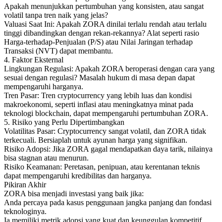
Apakah menunjukkan pertumbuhan yang konsisten, atau sangat
volatil tanpa tren naik yang jelas?
Valuasi Saat Ini: Apakah ZORA dinilai terlalu rendah atau terlalu
tinggi dibandingkan dengan rekan-rekannya? Alat seperti rasio
Harga-terhadap-Penjualan (P/S) atau Nilai Jaringan terhadap
Transaksi (NVT) dapat membantu.
4. Faktor Eksternal
Lingkungan Regulasi: Apakah ZORA beroperasi dengan cara yang
sesuai dengan regulasi? Masalah hukum di masa depan dapat
mempengaruhi harganya.
Tren Pasar: Tren cryptocurrency yang lebih luas dan kondisi
makroekonomi, seperti inflasi atau meningkatnya minat pada
teknologi blockchain, dapat mempengaruhi pertumbuhan ZORA.
5. Risiko yang Perlu Dipertimbangkan
Volatilitas Pasar: Cryptocurrency sangat volatil, dan ZORA tidak
terkecuali. Bersiaplah untuk ayunan harga yang signifikan.
Risiko Adopsi: Jika ZORA gagal mendapatkan daya tarik, nilainya
bisa stagnan atau menurun.
Risiko Keamanan: Peretasan, penipuan, atau kerentanan teknis
dapat mempengaruhi kredibilitas dan harganya.
Pikiran Akhir
ZORA bisa menjadi investasi yang baik jika:
Anda percaya pada kasus penggunaan jangka panjang dan fondasi
teknologinya.
Ia memiliki metrik adopsi yang kuat dan keunggulan kompetitif.