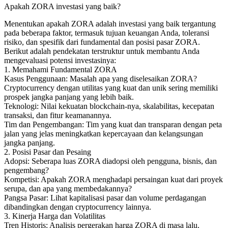
Apakah ZORA investasi yang baik?
Menentukan apakah ZORA adalah investasi yang baik tergantung
pada beberapa faktor, termasuk tujuan keuangan Anda, toleransi
risiko, dan spesifik dari fundamental dan posisi pasar ZORA.
Berikut adalah pendekatan terstruktur untuk membantu Anda
mengevaluasi potensi investasinya:
1. Memahami Fundamental ZORA
Kasus Penggunaan: Masalah apa yang diselesaikan ZORA?
Cryptocurrency dengan utilitas yang kuat dan unik sering memiliki
prospek jangka panjang yang lebih baik.
Teknologi: Nilai kekuatan blockchain-nya, skalabilitas, kecepatan
transaksi, dan fitur keamanannya.
Tim dan Pengembangan: Tim yang kuat dan transparan dengan peta
jalan yang jelas meningkatkan kepercayaan dan kelangsungan
jangka panjang.
2. Posisi Pasar dan Pesaing
Adopsi: Seberapa luas ZORA diadopsi oleh pengguna, bisnis, dan
pengembang?
Kompetisi: Apakah ZORA menghadapi persaingan kuat dari proyek
serupa, dan apa yang membedakannya?
Pangsa Pasar: Lihat kapitalisasi pasar dan volume perdagangan
dibandingkan dengan cryptocurrency lainnya.
3. Kinerja Harga dan Volatilitas
Tren Historis: Analisis pergerakan harga ZORA di masa lalu.