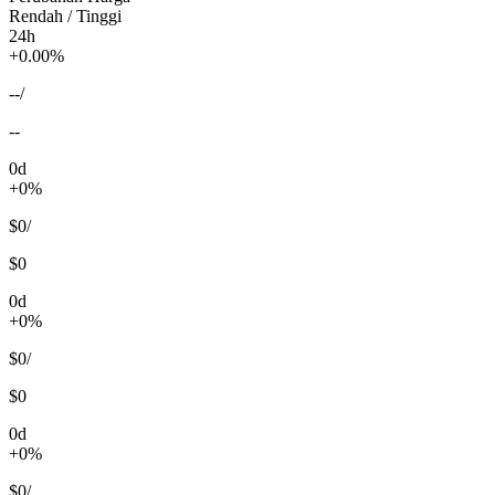
Rendah / Tinggi
24h
+0.00%
--
/
--
0d
+0%
$0
/
$0
0d
+0%
$0
/
$0
0d
+0%
$0
/