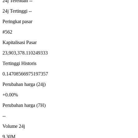
24j Terendah --
24j Tertinggi --
Peringkat pasar
#562
Kapitalisasi Pasar
23,903,378.110249333
Tertinggi Historis
0.14708566975197357
Perubahan harga (24j)
+0.00%
Perubahan harga (7H)
--
Volume 24j
9.30M