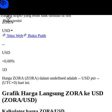
Harga ZORA
Toobit
Trading kripto yang lebih baik dimulai di sini
Buka posisi
ZORA
USD
Situs Web
Buku Putih
--
USD
+0.00%
1D
Harga ZORA (ZORA) dalam undefined adalah -- USD per --
(UTC+0) hari ini.
Grafik Harga Langsung ZORA ke USD
(ZORA/USD)
Kalkulator harga ZORA/USD