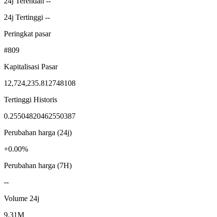
24j Terendah --
24j Tertinggi --
Peringkat pasar
#809
Kapitalisasi Pasar
12,724,235.812748108
Tertinggi Historis
0.25504820462550387
Perubahan harga (24j)
+0.00%
Perubahan harga (7H)
--
Volume 24j
9.31M