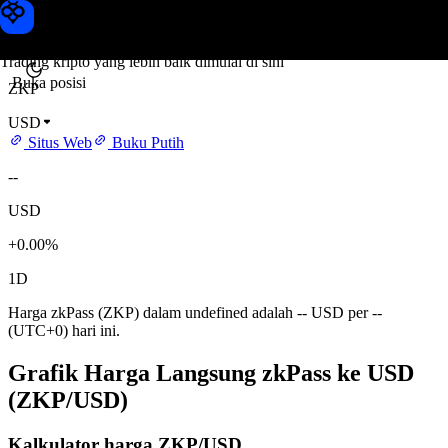
Harga zkPass
Toobit
Trading kripto yang lebih baik dimulai di sini
Buka posisi
ZKP
USD
Situs Web
Buku Putih
--
USD
+0.00%
1D
Harga zkPass (ZKP) dalam undefined adalah -- USD per --
(UTC+0) hari ini.
Grafik Harga Langsung zkPass ke USD
(ZKP/USD)
Kalkulator harga ZKP/USD