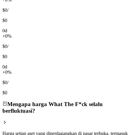
$0
/
$0
0d
+0%
$0
/
$0
0d
+0%
$0
/
$0
Mengapa harga What The F*ck selalu
berfluktuasi?
Harga setiap aset yang diperdagangkan di pasar terbuka, termasuk