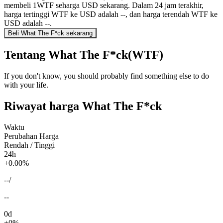
membeli 1WTF seharga USD sekarang. Dalam 24 jam terakhir,
harga tertinggi WTF ke USD adalah --, dan harga terendah WTF ke
USD adalah --.
Beli What The F*ck sekarang
Tentang What The F*ck(WTF)
If you don't know, you should probably find something else to do
with your life.
Riwayat harga What The F*ck
Waktu
Perubahan Harga
Rendah / Tinggi
24h
+0.00%
--
/
--
0d
+0%