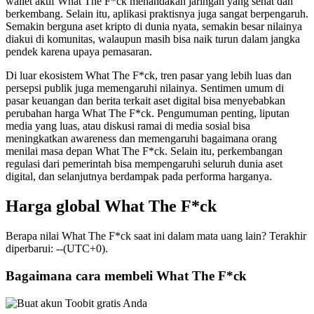
wallet aktif What The F*ck menandakan jaringan yang sehat dan
berkembang. Selain itu, aplikasi praktisnya juga sangat berpengaruh.
Semakin berguna aset kripto di dunia nyata, semakin besar nilainya
diakui di komunitas, walaupun masih bisa naik turun dalam jangka
pendek karena upaya pemasaran.
Di luar ekosistem What The F*ck, tren pasar yang lebih luas dan
persepsi publik juga memengaruhi nilainya. Sentimen umum di
pasar keuangan dan berita terkait aset digital bisa menyebabkan
perubahan harga What The F*ck. Pengumuman penting, liputan
media yang luas, atau diskusi ramai di media sosial bisa
meningkatkan awareness dan memengaruhi bagaimana orang
menilai masa depan What The F*ck. Selain itu, perkembangan
regulasi dari pemerintah bisa mempengaruhi seluruh dunia aset
digital, dan selanjutnya berdampak pada performa harganya.
Harga global What The F*ck
Berapa nilai What The F*ck saat ini dalam mata uang lain? Terakhir
diperbarui: --(UTC+0).
Bagaimana cara membeli What The F*ck