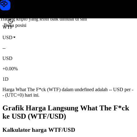
Harga What The F*ck
Toobit
Trading kripto yang lebih baik dimulai di sini
Buka posisi
WTF
USD
--
USD
+0.00%
1D
Harga What The F*ck (WTF) dalam undefined adalah -- USD per -
- (UTC+0) hari ini.
Grafik Harga Langsung What The F*ck
ke USD (WTF/USD)
Kalkulator harga WTF/USD