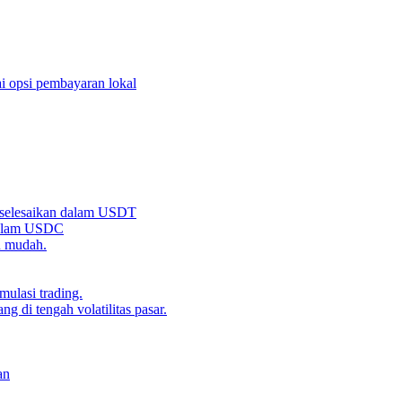
i opsi pembayaran lokal
iselesaikan dalam USDT
 dalam USDC
n mudah.
ulasi trading.
g di tengah volatilitas pasar.
an