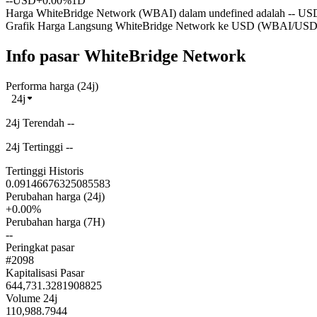
--
USD
+0.00%
1D
Harga WhiteBridge Network (WBAI) dalam undefined adalah -- USD 
Grafik Harga Langsung WhiteBridge Network ke USD (WBAI/USD
Info pasar WhiteBridge Network
Performa harga (24j)
24j
24j Terendah --
24j Tertinggi --
Tertinggi Historis
0.09146676325085583
Perubahan harga (24j)
+0.00%
Perubahan harga (7H)
--
Peringkat pasar
#2098
Kapitalisasi Pasar
644,731.3281908825
Volume 24j
110,988.7944