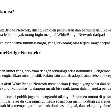
ktuasi?
WhiteBridge Network, ditentukan oleh penawaran dan permintaan. Jika 
jika lebih banyak orang ingin menjual WhiteBridge Network daripada 
lasan utama fluktuasi harga, yang terkadang bisa terjadi sangat cepat di
iteBridge Network?
en kunci yang berkaitan dengan teknologi serta komunitas. Pengemban
t menghasilkan minat positif. Faktor lain adalah adopsi, atau sebera
et aktif WhiteBridge Network menandakan jaringan yang sehat dan berk
diakui di komunitas, walaupun masih bisa naik turun dalam jangka pen
an persepsi publik juga memengaruhi nilainya. Sentimen umum di pasar 
 luas, atau diskusi ramai di media sosial bisa meningkatkan awaren
ntah bisa mempengaruhi seluruh dunia aset digital, dan selanjutnya b