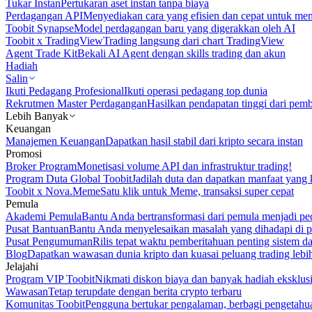
Tukar Instan
Pertukaran aset instan tanpa biaya
Perdagangan API
Menyediakan cara yang efisien dan cepat untuk m
Toobit Synapse
Model perdagangan baru yang digerakkan oleh AI
Toobit x TradingView
Trading langsung dari chart TradingView
Agent Trade Kit
Bekali AI Agent dengan skills trading dan akun
Hadiah
Salin
Ikuti Pedagang Profesional
Ikuti operasi pedagang top dunia
Rekrutmen Master Perdagangan
Hasilkan pendapatan tinggi dari pem
Lebih Banyak
Keuangan
Manajemen Keuangan
Dapatkan hasil stabil dari kripto secara instan
Promosi
Broker Program
Monetisasi volume API dan infrastruktur trading!
Program Duta Global Toobit
Jadilah duta dan dapatkan manfaat yang 
Toobit x Nova.Meme
Satu klik untuk Meme, transaksi super cepat
Pemula
Akademi Pemula
Bantu Anda bertransformasi dari pemula menjadi pe
Pusat Bantuan
Bantu Anda menyelesaikan masalah yang dihadapi di p
Pusat Pengumuman
Rilis tepat waktu pemberitahuan penting sistem 
Blog
Dapatkan wawasan dunia kripto dan kuasai peluang trading lebi
Jelajahi
Program VIP Toobit
Nikmati diskon biaya dan banyak hadiah eksklusi
Wawasan
Tetap terupdate dengan berita crypto terbaru
Komunitas Toobit
Pengguna bertukar pengalaman, berbagi pengetahu