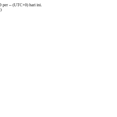
per -- (UTC+0) hari ini.
)