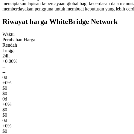
menciptakan lapisan kepercayaan global bagi kecerdasan data manusia
memberdayakan pengguna untuk membuat keputusan yang lebih cerdas
Riwayat harga WhiteBridge Network
Waktu
Perubahan Harga
Rendah
Tinggi
24h
+0.00%
--
--
0d
+0%
$0
$0
0d
+0%
$0
$0
0d
+0%
$0