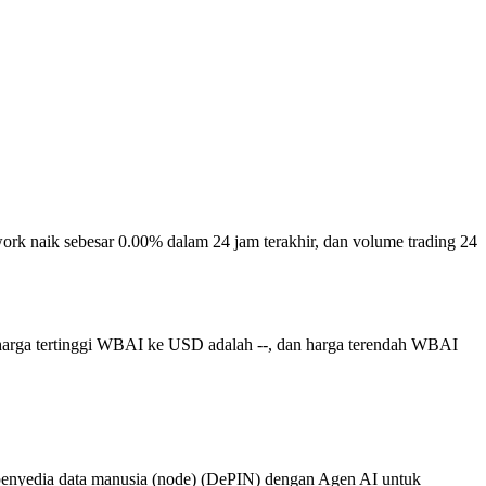
work naik sebesar 0.00% dalam 24 jam terakhir, dan volume trading 24
harga tertinggi WBAI ke USD adalah --, dan harga terendah WBAI
l penyedia data manusia (node) (DePIN) dengan Agen AI untuk