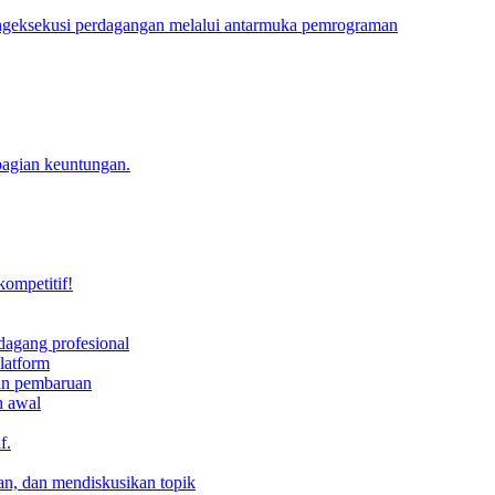
engeksekusi perdagangan melalui antarmuka pemrograman
bagian keuntungan.
kompetitif!
dagang profesional
latform
dan pembaruan
h awal
f.
an, dan mendiskusikan topik