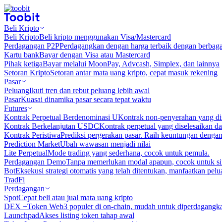
Beli Kripto
Beli Kripto
Beli kripto menggunakan Visa/Mastercard
Perdagangan P2P
Perdagangkan dengan harga terbaik dengan berbaga
Kartu bank
Bayar dengan Visa atau Mastercard
Pihak ketiga
Bayar melalui MoonPay, Advcash, Simplex, dan lainnya
Setoran Kripto
Setoran antar mata uang kripto, cepat masuk rekening
Pasar
Peluang
Ikuti tren dan rebut peluang lebih awal
Pasar
Kuasai dinamika pasar secara tepat waktu
Futures
Kontrak Perpetual Berdenominasi U
Kontrak non-penyerahan yang d
Kontrak Berkelanjutan USDC
Kontrak perpetual yang diselesaikan
Kontrak Peristiwa
Prediksi pergerakan pasar. Raih keuntungan denga
Prediction Market
Ubah wawasan menjadi nilai
Lite Perpetual
Mode trading yang sederhana, cocok untuk pemula.
Perdagangan Demo
Tanpa memerlukan modal apapun, cocok untuk sim
Bot
Eksekusi strategi otomatis yang telah ditentukan, manfaatkan peluan
TradFi
Perdagangan
Spot
Cepat beli atau jual mata uang kripto
DEX +
Token Web3 populer di on-chain, mudah untuk diperdagangk
Launchpad
Akses listing token tahap awal