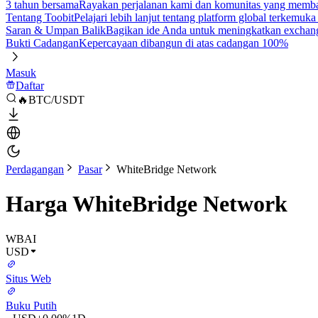
3 tahun bersama
Rayakan perjalanan kami dan komunitas yang mem
Tentang Toobit
Pelajari lebih lanjut tentang platform global terkemuk
Saran & Umpan Balik
Bagikan ide Anda untuk meningkatkan exchan
Bukti Cadangan
Kepercayaan dibangun di atas cadangan 100%
Masuk
Daftar
🔥BTC/USDT
Perdagangan
Pasar
WhiteBridge Network
Harga WhiteBridge Network
WBAI
USD
Situs Web
Buku Putih