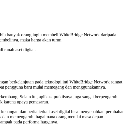
lebih banyak orang ingin membeli WhiteBridge Network daripada
membelinya, maka harga akan turun.
 ranah aset digital.
gan berkelanjutan pada teknologi inti WhiteBridge Network sangat
pa cepat pengguna baru mulai memegang dan menggunakannya.
embang. Selain itu, aplikasi praktisnya juga sangat berpengaruh.
dek karena upaya pemasaran.
keuangan dan berita terkait aset digital bisa menyebabkan perubahan
ess dan memengaruhi bagaimana orang menilai masa depan
erdampak pada performa harganya.