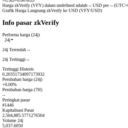
--
USD
+0.00%
1D
Harga zkVerify (VFY) dalam undefined adalah -- USD per -- (UTC+0)
Grafik Harga Langsung zkVerify ke USD (VFY/USD)
Info pasar zkVerify
Performa harga (24j)
24j
24j Terendah --
24j Tertinggi --
Tertinggi Historis
0.20351734097173932
Perubahan harga (24j)
+0.00%
Perubahan harga (7H)
--
Peringkat pasar
#1446
Kapitalisasi Pasar
2,504,885.5771276504
Volume 24j
5,037.6050