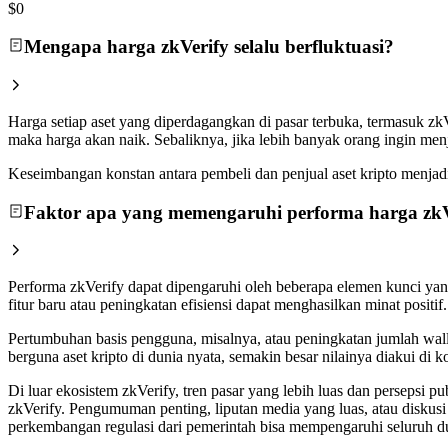
$0
Mengapa harga zkVerify selalu berfluktuasi?
Harga setiap aset yang diperdagangkan di pasar terbuka, termasuk zk
maka harga akan naik. Sebaliknya, jika lebih banyak orang ingin me
Keseimbangan konstan antara pembeli dan penjual aset kripto menjadi a
Faktor apa yang memengaruhi performa harga zkV
Performa zkVerify dapat dipengaruhi oleh beberapa elemen kunci yan
fitur baru atau peningkatan efisiensi dapat menghasilkan minat posi
Pertumbuhan basis pengguna, misalnya, atau peningkatan jumlah walle
berguna aset kripto di dunia nyata, semakin besar nilainya diakui d
Di luar ekosistem zkVerify, tren pasar yang lebih luas dan persepsi 
zkVerify. Pengumuman penting, liputan media yang luas, atau diskus
perkembangan regulasi dari pemerintah bisa mempengaruhi seluruh du