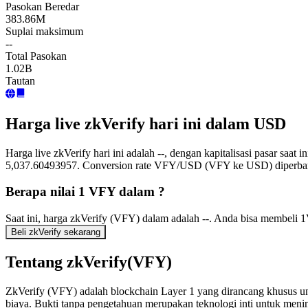
Pasokan Beredar
383.86M
Suplai maksimum
--
Total Pasokan
1.02B
Tautan
Harga live zkVerify hari ini dalam USD
Harga live zkVerify hari ini adalah --, dengan kapitalisasi pasar sa
5,037.60493957. Conversion rate VFY/USD (VFY ke USD) diperbarui
Berapa nilai 1 VFY dalam ?
Saat ini, harga zkVerify (VFY) dalam adalah --. Anda bisa membeli
Beli zkVerify sekarang
Tentang zkVerify(VFY)
ZkVerify (VFY) adalah blockchain Layer 1 yang dirancang khusus untu
biaya. Bukti tanpa pengetahuan merupakan teknologi inti untuk menin