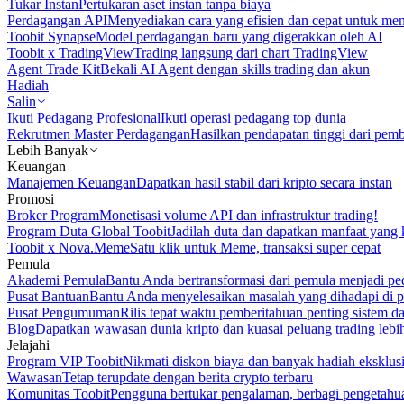
Tukar Instan
Pertukaran aset instan tanpa biaya
Perdagangan API
Menyediakan cara yang efisien dan cepat untuk m
Toobit Synapse
Model perdagangan baru yang digerakkan oleh AI
Toobit x TradingView
Trading langsung dari chart TradingView
Agent Trade Kit
Bekali AI Agent dengan skills trading dan akun
Hadiah
Salin
Ikuti Pedagang Profesional
Ikuti operasi pedagang top dunia
Rekrutmen Master Perdagangan
Hasilkan pendapatan tinggi dari pem
Lebih Banyak
Keuangan
Manajemen Keuangan
Dapatkan hasil stabil dari kripto secara instan
Promosi
Broker Program
Monetisasi volume API dan infrastruktur trading!
Program Duta Global Toobit
Jadilah duta dan dapatkan manfaat yang 
Toobit x Nova.Meme
Satu klik untuk Meme, transaksi super cepat
Pemula
Akademi Pemula
Bantu Anda bertransformasi dari pemula menjadi pe
Pusat Bantuan
Bantu Anda menyelesaikan masalah yang dihadapi di p
Pusat Pengumuman
Rilis tepat waktu pemberitahuan penting sistem 
Blog
Dapatkan wawasan dunia kripto dan kuasai peluang trading lebi
Jelajahi
Program VIP Toobit
Nikmati diskon biaya dan banyak hadiah eksklusi
Wawasan
Tetap terupdate dengan berita crypto terbaru
Komunitas Toobit
Pengguna bertukar pengalaman, berbagi pengetahu