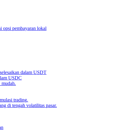
i opsi pembayaran lokal
iselesaikan dalam USDT
 dalam USDC
n mudah.
ulasi trading.
g di tengah volatilitas pasar.
an