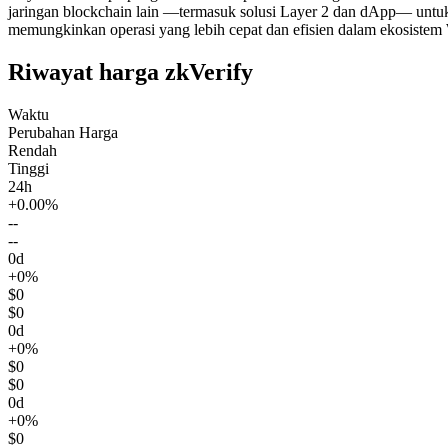
jaringan blockchain lain —termasuk solusi Layer 2 dan dApp— untuk m
memungkinkan operasi yang lebih cepat dan efisien dalam ekosistem
Riwayat harga zkVerify
Waktu
Perubahan Harga
Rendah
Tinggi
24h
+0.00%
--
--
0d
+0%
$0
$0
0d
+0%
$0
$0
0d
+0%
$0