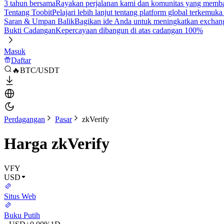
3 tahun bersama
Rayakan perjalanan kami dan komunitas yang mem
Tentang Toobit
Pelajari lebih lanjut tentang platform global terkemuk
Saran & Umpan Balik
Bagikan ide Anda untuk meningkatkan exchan
Bukti Cadangan
Kepercayaan dibangun di atas cadangan 100%
Masuk
Daftar
🔥BTC/USDT
Perdagangan
Pasar
zkVerify
Harga zkVerify
VFY
USD
Situs Web
Buku Putih