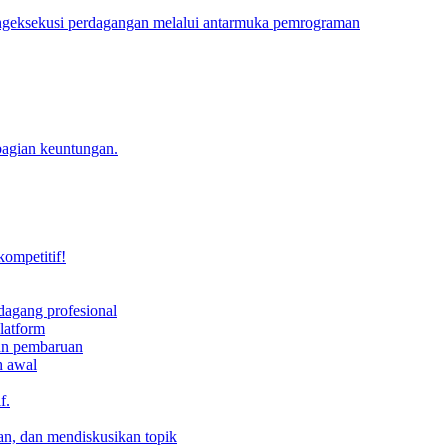
engeksekusi perdagangan melalui antarmuka pemrograman
bagian keuntungan.
kompetitif!
dagang profesional
latform
dan pembaruan
h awal
f.
an, dan mendiskusikan topik