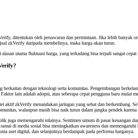
Verify, ditentukan oleh penawaran dan permintaan. Jika lebih banyak o
njual zkVerify daripada membelinya, maka harga akan turun.
lasan utama fluktuasi harga, yang terkadang bisa terjadi sangat cepat di
erify?
g berkaitan dengan teknologi serta komunitas. Pengembangan berkelanj
tif. Faktor lain adalah adopsi, atau seberapa cepat pengguna baru mul
t aktif zkVerify menandakan jaringan yang sehat dan berkembang. Sela
i komunitas, walaupun masih bisa naik turun dalam jangka pendek karen
publik juga memengaruhi nilainya. Sentimen umum di pasar keuangan dan
i ramai di media sosial bisa meningkatkan awareness dan memengaruhi 
nia aset digital, dan selanjutnya berdampak pada performa harganya.