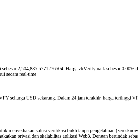
at ini sebesar 2,504,885.5771276504. Harga zkVerify naik sebesar 0.00% 
 secara real-time.
 1VFY seharga USD sekarang. Dalam 24 jam terakhir, harga tertinggi 
k menyediakan solusi verifikasi bukti tanpa pengetahuan (zero-knowled
gkatkan privasi dan skalabilitas aplikasi Web3. Dengan bertindak sebag