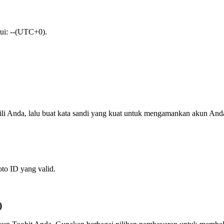
rui: --(UTC+0).
ili Anda, lalu buat kata sandi yang kuat untuk mengamankan akun And
oto ID yang valid.
)