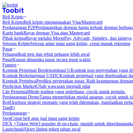
Beli Kripto
Beli Kripto
Beli kripto menggunakan Visa/Mastercard
Perdagangan P2P
Perdagangkan dengan harga terbaik dengan berbaga
Kartu bank
Bayar dengan Visa atau Mastercard
Pihak ketiga
Bayar melalui MoonPay, Advcash, Simplex, dan lainnya
Setoran Kripto
Setoran antar mata uang kripto, cepat masuk rekening
Pasar
Peluang
Ikuti tren dan rebut peluang lebih awal
Pasar
Kuasai dinamika pasar secara tepat waktu
Futures
Kontrak Perpetual Berdenominasi U
Kontrak non-penyerahan yang d
Kontrak Berkelanjutan USDC
Kontrak perpetual yang diselesaikan
Kontrak Peristiwa
Prediksi pergerakan pasar. Raih keuntungan denga
Prediction Market
Ubah wawasan menjadi nilai
Lite Perpetual
Mode trading yang sederhana, cocok untuk pemula.
Perdagangan Demo
Tanpa memerlukan modal apapun, cocok untuk sim
Bot
Eksekusi strategi otomatis yang telah ditentukan, manfaatkan peluan
TradFi
Perdagangan
Spot
Cepat beli atau jual mata uang kripto
DEX +
Token Web3 populer di on-chain, mudah untuk diperdagangk
Launchpad
Akses listing token tahap awal