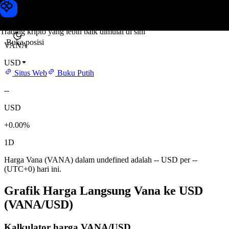
Harga Vana
Toobit
Trading kripto yang lebih baik dimulai di sini
Buka posisi
VANA
USD
Situs Web
Buku Putih
--
USD
+0.00%
1D
Harga Vana (VANA) dalam undefined adalah -- USD per --
(UTC+0) hari ini.
Grafik Harga Langsung Vana ke USD
(VANA/USD)
Kalkulator harga VANA/USD