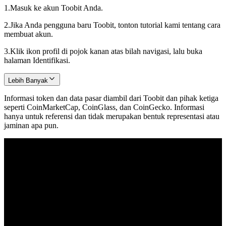
1.
Masuk ke akun Toobit Anda.
2.
Jika Anda pengguna baru Toobit, tonton tutorial kami tentang cara
membuat akun.
3.
Klik ikon profil di pojok kanan atas bilah navigasi, lalu buka
halaman Identifikasi.
Lebih Banyak
Informasi token dan data pasar diambil dari Toobit dan pihak ketiga
seperti CoinMarketCap, CoinGlass, dan CoinGecko. Informasi
hanya untuk referensi dan tidak merupakan bentuk representasi atau
jaminan apa pun.
© 2026 Toobit.com. All rights reserved.
Peringatan Risiko