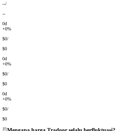
--
/
--
0d
+0%
$0
/
$0
0d
+0%
$0
/
$0
0d
+0%
$0
/
$0
Mengapa harga Tradoor selalu berfluktuasi?