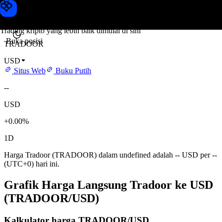
Harga Tradoor
Toobit
Trading kripto yang lebih baik dimulai di sini
Buka posisi
TRADOOR
USD
Situs Web
Buku Putih
--
USD
+0.00%
1D
Harga Tradoor (TRADOOR) dalam undefined adalah -- USD per --
(UTC+0) hari ini.
Grafik Harga Langsung Tradoor ke USD
(TRADOOR/USD)
Kalkulator harga TRADOOR/USD