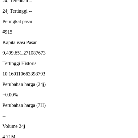
24j Terendah --
24j Tertinggi --
Peringkat pasar
#915
Kapitalisasi Pasar
9,499,651.271087673
Tertinggi Historis
10.160110663398793
Perubahan harga (24j)
+0.00%
Perubahan harga (7H)
--
Volume 24j
4.71M