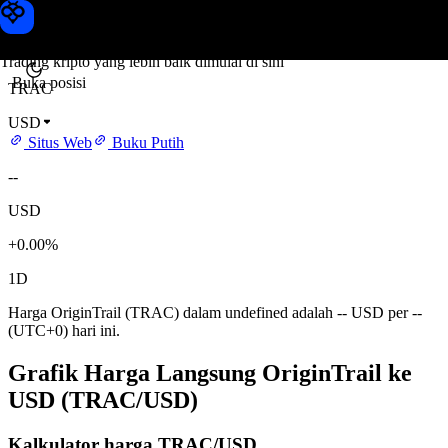
Harga OriginTrail
Toobit
Trading kripto yang lebih baik dimulai di sini
Buka posisi
TRAC
USD
Situs Web
Buku Putih
--
USD
+0.00%
1D
Harga OriginTrail (TRAC) dalam undefined adalah -- USD per --
(UTC+0) hari ini.
Grafik Harga Langsung OriginTrail ke
USD (TRAC/USD)
Kalkulator harga TRAC/USD