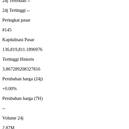
24j Terendah --
24j Tertinggi --
Peringkat pasar
#145
Kapitalisasi Pasar
136,819,811.1896976
Tertinggi Historis
3.867289208327816
Perubahan harga (24j)
+0.00%
Perubahan harga (7H)
--
Volume 24j
2.87M