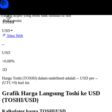
Harga Toshi
Toobit
Trading kripto yang lebih baik dimulai di sini
Buka posisi
TOSHI
USD
Situs Web
--
USD
+0.00%
1D
Harga Toshi (TOSHI) dalam undefined adalah -- USD per --
(UTC+0) hari ini.
Grafik Harga Langsung Toshi ke USD
(TOSHI/USD)
Kalkulator harga TOSHI/USD