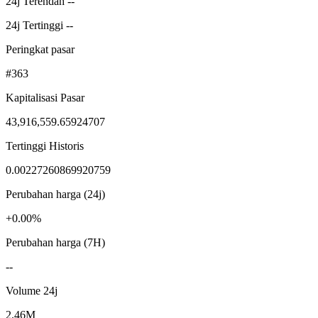
24j Terendah --
24j Tertinggi --
Peringkat pasar
#363
Kapitalisasi Pasar
43,916,559.65924707
Tertinggi Historis
0.00227260869920759
Perubahan harga (24j)
+0.00%
Perubahan harga (7H)
--
Volume 24j
2.46M