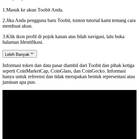
1.
Masuk ke akun Toobit Anda.
2.
Jika Anda pengguna baru Toobit, tonton tutorial kami tentang cara
membuat akun.
3.
Klik ikon profil di pojok kanan atas bilah navigasi, lalu buka
halaman Identifikasi.
Lebih Banyak
Informasi token dan data pasar diambil dari Toobit dan pihak ketiga
seperti CoinMarketCap, CoinGlass, dan CoinGecko. Informasi
hanya untuk referensi dan tidak merupakan bentuk representasi atau
jaminan apa pun.
© 2026 Toobit.com. All rights reserved.
Peringatan Risiko