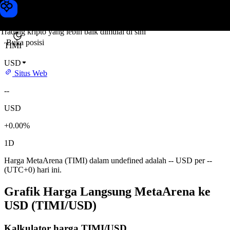
Harga MetaArena
Toobit
Trading kripto yang lebih baik dimulai di sini
Buka posisi
TIMI
USD
Situs Web
--
USD
+0.00%
1D
Harga MetaArena (TIMI) dalam undefined adalah -- USD per --
(UTC+0) hari ini.
Grafik Harga Langsung MetaArena ke
USD (TIMI/USD)
Kalkulator harga TIMI/USD