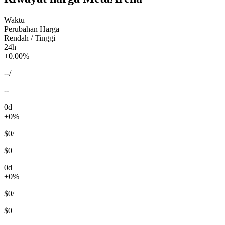
Waktu
Perubahan Harga
Rendah / Tinggi
24h
+0.00%
--
/
--
0d
+0%
$0
/
$0
0d
+0%
$0
/
$0