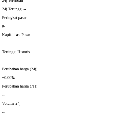
24j Terendah --
24j Tertinggi --
Peringkat pasar
#-
Kapitalisasi Pasar
--
Tertinggi Historis
--
Perubahan harga (24j)
+0.00%
Perubahan harga (7H)
--
Volume 24j
--