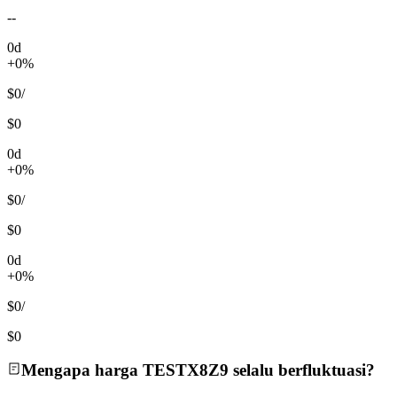
--
0d
+0%
$0
/
$0
0d
+0%
$0
/
$0
0d
+0%
$0
/
$0
Mengapa harga TESTX8Z9 selalu berfluktuasi?