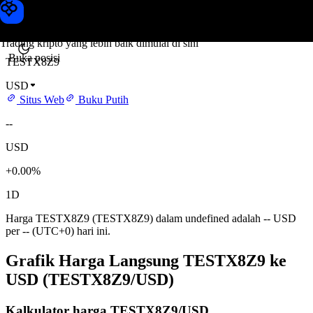
Harga TESTX8Z9
Toobit
Trading kripto yang lebih baik dimulai di sini
Buka posisi
TESTX8Z9
USD
Situs Web
Buku Putih
--
USD
+0.00%
1D
Harga TESTX8Z9 (TESTX8Z9) dalam undefined adalah -- USD
per -- (UTC+0) hari ini.
Grafik Harga Langsung TESTX8Z9 ke
USD (TESTX8Z9/USD)
Kalkulator harga TESTX8Z9/USD