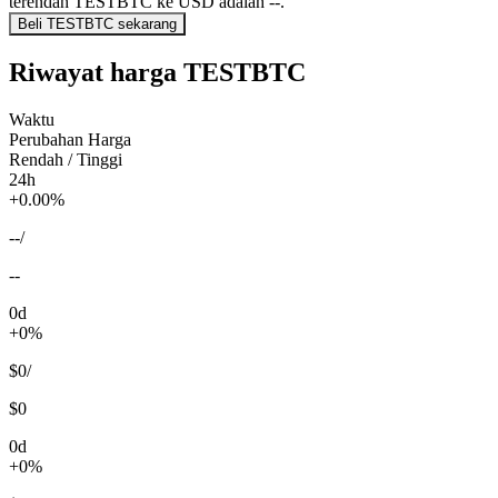
terendah TESTBTC ke USD adalah --.
Beli TESTBTC sekarang
Riwayat harga TESTBTC
Waktu
Perubahan Harga
Rendah / Tinggi
24h
+0.00%
--
/
--
0d
+0%
$0
/
$0
0d
+0%