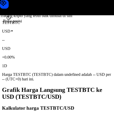
Harga TESTBTC
Toobit
Trading kripto yang lebih baik dimulai di sini
Buka posisi
TESTBTC
USD
--
USD
+0.00%
1D
Harga TESTBTC (TESTBTC) dalam undefined adalah -- USD per
-- (UTC+0) hari ini.
Grafik Harga Langsung TESTBTC ke
USD (TESTBTC/USD)
Kalkulator harga TESTBTC/USD