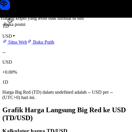
Harga Big Red
Toobit
Trading kripto yang lebih baik dimulai di sini
Buka posisi
TD
USD
Situs Web
Buku Putih
--
USD
+0.00%
1D
Harga Big Red (TD) dalam undefined adalah -- USD per --
(UTC+0) hari ini.
Grafik Harga Langsung Big Red ke USD
(TD/USD)
Kalkulator harga TD/USD