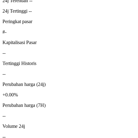
24j Terendah --
24j Tertinggi --
Peringkat pasar
#-
Kapitalisasi Pasar
--
Tertinggi Historis
--
Perubahan harga (24j)
+0.00%
Perubahan harga (7H)
--
Volume 24j
--