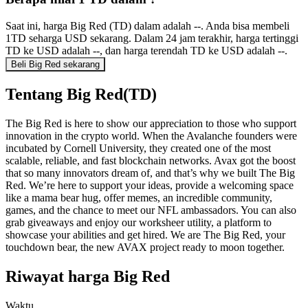
Saat ini, harga Big Red (TD) dalam adalah --. Anda bisa membeli
1TD seharga USD sekarang. Dalam 24 jam terakhir, harga tertinggi
TD ke USD adalah --, dan harga terendah TD ke USD adalah --.
Beli Big Red sekarang
Tentang Big Red(TD)
The Big Red is here to show our appreciation to those who support
innovation in the crypto world. When the Avalanche founders were
incubated by Cornell University, they created one of the most
scalable, reliable, and fast blockchain networks. Avax got the boost
that so many innovators dream of, and that’s why we built The Big
Red. We’re here to support your ideas, provide a welcoming space
like a mama bear hug, offer memes, an incredible community,
games, and the chance to meet our NFL ambassadors. You can also
grab giveaways and enjoy our worksheer utility, a platform to
showcase your abilities and get hired. We are The Big Red, your
touchdown bear, the new AVAX project ready to moon together.
Riwayat harga Big Red
Waktu