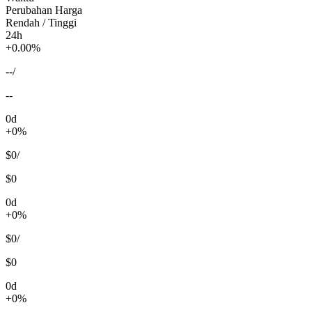
Perubahan Harga
Rendah / Tinggi
24h
+0.00%
--
/
--
0d
+0%
$0
/
$0
0d
+0%
$0
/
$0
0d
+0%