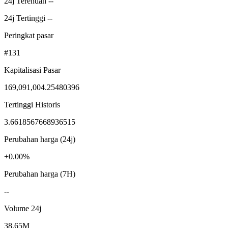
24j Terendah --
24j Tertinggi --
Peringkat pasar
#131
Kapitalisasi Pasar
169,091,004.25480396
Tertinggi Historis
3.6618567668936515
Perubahan harga (24j)
+0.00%
Perubahan harga (7H)
--
Volume 24j
38.65M