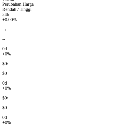
Perubahan Harga
Rendah / Tinggi
24h
+0.00%
--
/
--
0d
+0%
$0
/
$0
0d
+0%
$0
/
$0
0d
+0%