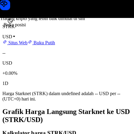
Harga Starknet
Toobit
Trading kripto yang lebih baik dimulai di sini
Buka posisi
STRK
USD
Situs Web
Buku Putih
--
USD
+0.00%
1D
Harga Starknet (STRK) dalam undefined adalah -- USD per --
(UTC+0) hari ini.
Grafik Harga Langsung Starknet ke USD
(STRK/USD)
Kalkulator harga STRK/USD