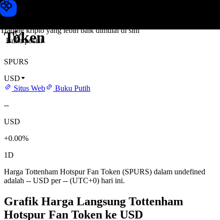
Harga Tottenham Hotspur Fan
Toobit
Trading kripto yang lebih baik dimulai di sini
Token
Buka posisi
SPURS
USD
Situs Web
Buku Putih
--
USD
+0.00%
1D
Harga Tottenham Hotspur Fan Token (SPURS) dalam undefined
adalah -- USD per -- (UTC+0) hari ini.
Grafik Harga Langsung Tottenham
Hotspur Fan Token ke USD