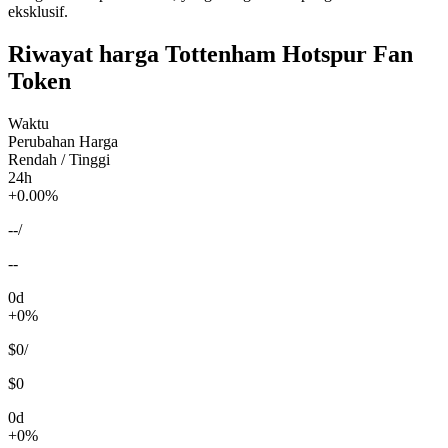
eksklusif.
Riwayat harga Tottenham Hotspur Fan
Token
Waktu
Perubahan Harga
Rendah / Tinggi
24h
+0.00%
--
/
--
0d
+0%
$0
/
$0
0d
+0%