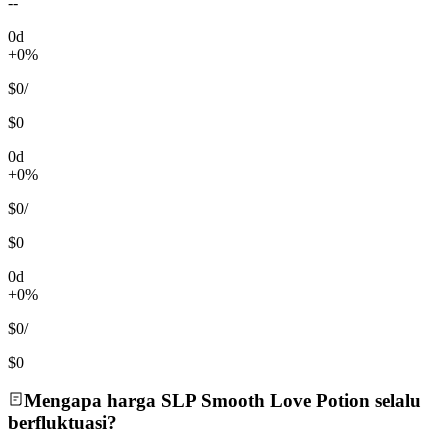
--
0d
+0%
$0
/
$0
0d
+0%
$0
/
$0
0d
+0%
$0
/
$0
Mengapa harga SLP Smooth Love Potion selalu
berfluktuasi?