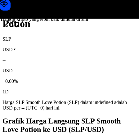
Harga SLP Smooth Love
Toobit
Trading kripto yang lebih baik dimulai di sini
Potion
Buka posisi
SLP
USD
--
USD
+0.00%
1D
Harga SLP Smooth Love Potion (SLP) dalam undefined adalah --
USD per -- (UTC+0) hari ini.
Grafik Harga Langsung SLP Smooth
Love Potion ke USD (SLP/USD)