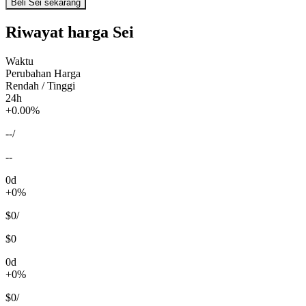
Beli Sei sekarang
Riwayat harga Sei
Waktu
Perubahan Harga
Rendah / Tinggi
24h
+0.00%
--
/
--
0d
+0%
$0
/
$0
0d
+0%
$0
/