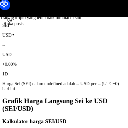
Harga Sei
Toobit
Trading kripto yang lebih baik dimulai di sini
Buka posisi
SEI
USD
--
USD
+0.00%
1D
Harga Sei (SEI) dalam undefined adalah -- USD per -- (UTC+0)
hari ini.
Grafik Harga Langsung Sei ke USD
(SEI/USD)
Kalkulator harga SEI/USD