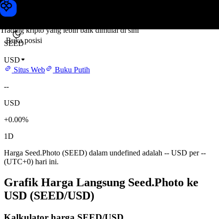
Harga Seed.Photo
Toobit
Trading kripto yang lebih baik dimulai di sini
Buka posisi
SEED
USD
Situs Web
Buku Putih
--
USD
+0.00%
1D
Harga Seed.Photo (SEED) dalam undefined adalah -- USD per --
(UTC+0) hari ini.
Grafik Harga Langsung Seed.Photo ke
USD (SEED/USD)
Kalkulator harga SEED/USD