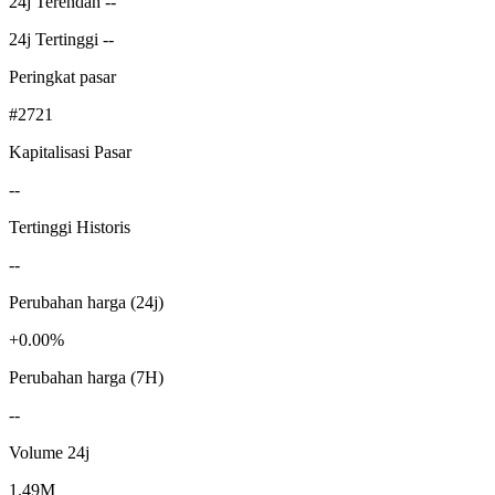
24j Terendah --
24j Tertinggi --
Peringkat pasar
#2721
Kapitalisasi Pasar
--
Tertinggi Historis
--
Perubahan harga (24j)
+0.00%
Perubahan harga (7H)
--
Volume 24j
1.49M