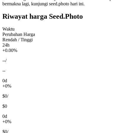
bermakna lagi, kunjungi seed.photo hari ini.
Riwayat harga Seed.Photo
Waktu
Perubahan Harga
Rendah / Tinggi
24h
+0.00%
--
/
--
0d
+0%
$0
/
$0
0d
+0%
$0
/