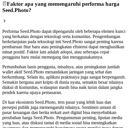
Faktor apa yang memengaruhi performa harga
Seed.Photo?
Performa Seed.Photo dapat dipengaruhi oleh beberapa elemen kunci
yang berkaitan dengan teknologi serta komunitas. Pengembangan
berkelanjutan pada teknologi inti Seed.Photo sangat penting karena
pembaruan fitur baru atau peningkatan efisiensi dapat menghasilkan
minat positif. Faktor lain adalah adopsi, atau seberapa cepat
pengguna baru mulai memegang dan menggunakannya.
Pertumbuhan basis pengguna, misalnya, atau peningkatan jumlah
wallet aktif Seed.Photo menandakan jaringan yang sehat dan
berkembang. Selain itu, aplikasi praktisnya juga sangat berpengaruh.
Semakin berguna aset kripto di dunia nyata, semakin besar nilainya
diakui di komunitas, walaupun masih bisa naik turun dalam jangka
pendek karena upaya pemasaran.
Di luar ekosistem Seed.Photo, tren pasar yang lebih luas dan
persepsi publik juga memengaruhi nilainya. Sentimen umum di
pasar keuangan dan berita terkait aset digital bisa menyebabkan
perubahan harga Seed.Photo. Pengumuman penting, liputan media
yang luas, atau diskusi ramai di media sosial bisa meningkatkan
awareness dan memengaruhi bagaimana orang menilai masa depan