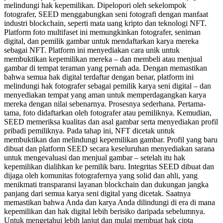
melindungi hak kepemilikan. Dipelopori oleh sekelompok
fotografer, SEED menggabungkan seni fotografi dengan manfaat
industri blockchain, seperti mata uang kripto dan teknologi NFT.
Platform foto multifaset ini memungkinkan fotografer, seniman
digital, dan pemilik gambar untuk mendaftarkan karya mereka
sebagai NFT. Platform ini menyediakan cara unik untuk
membuktikan kepemilikan mereka – dan membeli atau menjual
gambar di tempat teraman yang pernah ada. Dengan memastikan
bahwa semua hak digital terdaftar dengan benar, platform ini
melindungi hak fotografer sebagai pemilik karya seni digital – dan
menyediakan tempat yang aman untuk memperdagangkan karya
mereka dengan nilai sebenarnya. Prosesnya sederhana. Pertama-
tama, foto didaftarkan oleh fotografer atau pemiliknya. Kemudian,
SEED memeriksa kualitas dan asal gambar serta menyediakan profil
pribadi pemiliknya. Pada tahap ini, NFT dicetak untuk
membuktikan dan melindungi kepemilikan gambar. Profil yang baru
dibuat dan platform SEED secara keseluruhan menyediakan sarana
untuk mengevaluasi dan menjual gambar – setelah itu hak
kepemilikan dialihkan ke pemilik baru. Integritas SEED dibuat dan
dijaga oleh komunitas fotografernya yang solid dan ahli, yang
menikmati transparansi layanan blockchain dan dukungan jangka
panjang dari semua karya seni digital yang dicetak. Saatnya
memastikan bahwa Anda dan karya Anda dilindungi di era di mana
kepemilikan dan hak digital lebih berisiko daripada sebelumnya.
Untuk mengetahui lebih lanjut dan mulai membuat hak cipta