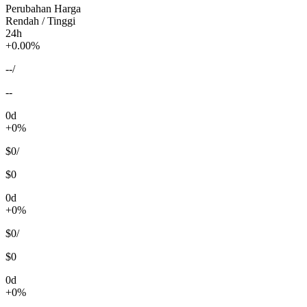
Perubahan Harga
Rendah / Tinggi
24h
+0.00%
--
/
--
0d
+0%
$0
/
$0
0d
+0%
$0
/
$0
0d
+0%