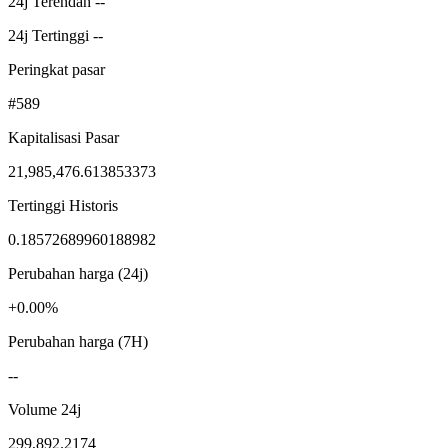
24j Terendah --
24j Tertinggi --
Peringkat pasar
#589
Kapitalisasi Pasar
21,985,476.613853373
Tertinggi Historis
0.18572689960188982
Perubahan harga (24j)
+0.00%
Perubahan harga (7H)
--
Volume 24j
299,892.2174