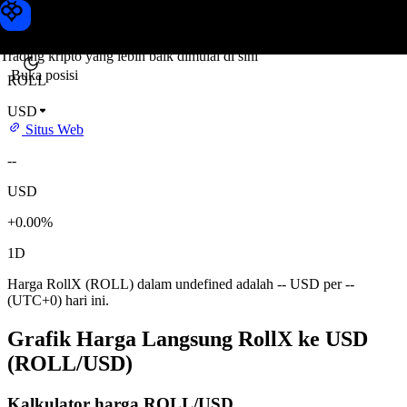
Harga RollX
Toobit
Trading kripto yang lebih baik dimulai di sini
Buka posisi
ROLL
USD
Situs Web
--
USD
+0.00%
1D
Harga RollX (ROLL) dalam undefined adalah -- USD per --
(UTC+0) hari ini.
Grafik Harga Langsung RollX ke USD
(ROLL/USD)
Kalkulator harga ROLL/USD