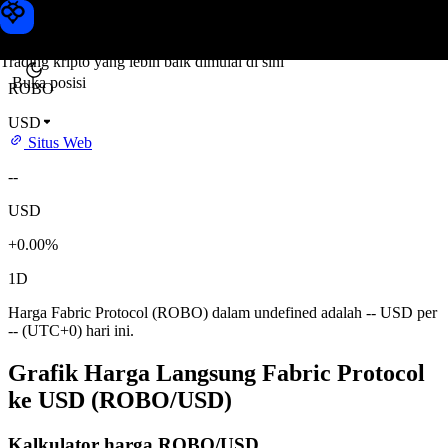
Harga Fabric Protocol
Toobit
Trading kripto yang lebih baik dimulai di sini
Buka posisi
ROBO
USD
Situs Web
--
USD
+0.00%
1D
Harga Fabric Protocol (ROBO) dalam undefined adalah -- USD per
-- (UTC+0) hari ini.
Grafik Harga Langsung Fabric Protocol
ke USD (ROBO/USD)
Kalkulator harga ROBO/USD