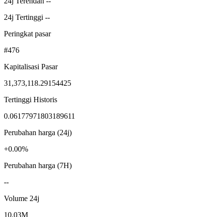
24j Terendah --
24j Tertinggi --
Peringkat pasar
#476
Kapitalisasi Pasar
31,373,118.29154425
Tertinggi Historis
0.06177971803189611
Perubahan harga (24j)
+0.00%
Perubahan harga (7H)
--
Volume 24j
10.03M