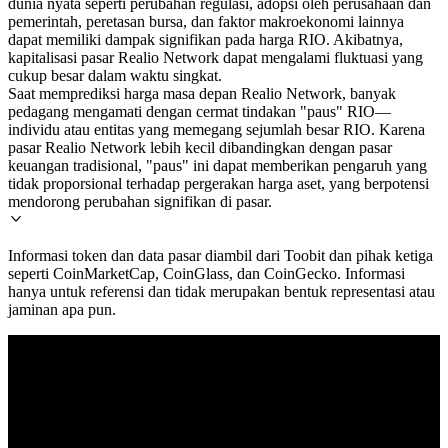
dunia nyata seperti perubahan regulasi, adopsi oleh perusahaan dan
pemerintah, peretasan bursa, dan faktor makroekonomi lainnya
dapat memiliki dampak signifikan pada harga RIO. Akibatnya,
kapitalisasi pasar Realio Network dapat mengalami fluktuasi yang
cukup besar dalam waktu singkat.
Saat memprediksi harga masa depan Realio Network, banyak
pedagang mengamati dengan cermat tindakan "paus" RIO—
individu atau entitas yang memegang sejumlah besar RIO. Karena
pasar Realio Network lebih kecil dibandingkan dengan pasar
keuangan tradisional, "paus" ini dapat memberikan pengaruh yang
tidak proporsional terhadap pergerakan harga aset, yang berpotensi
mendorong perubahan signifikan di pasar.
Informasi token dan data pasar diambil dari Toobit dan pihak ketiga
seperti CoinMarketCap, CoinGlass, dan CoinGecko. Informasi
hanya untuk referensi dan tidak merupakan bentuk representasi atau
jaminan apa pun.
© 2026 Toobit.com. All rights reserved.