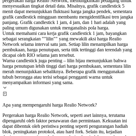
pergerakan harga Realio Network, memungkinkan pedagang untuk
menyesuaikan tingkat detail data. Misalnya, grafik candlestick 5
menit dapat menunjukkan fluktuasi harga jangka pendek, sementara
grafik candlestick mingguan membantu mengidentifikasi tren jangka
panjang. Grafik candlestick 1 jam, 4 jam, dan 1 hari adalah yang
paling umum digunakan untuk menganalisis pola harga.
Untuk memahami cara kerja grafik candlestick 1 jam, bayangkan
sebagai serangkaian ""lilin"" yang mewakili aksi harga Realio
Network selama interval satu jam. Setiap lilin menampilkan harga
pembukaan, harga penutupan, serta titik tertinggi dan terendah yang
dicapai oleh RIO selama jam tersebut.
Warna candlestick juga penting – lilin hijau menunjukkan bahwa
harga penutupan lebih tinggi dari harga pembukaan, sementara lilin
merah menunjukkan sebaliknya. Beberapa grafik menggunakan
tubuh berongga atau terisi sebagai pengganti warna untuk
menyampaikan informasi yang sama.
Apa yang mempengaruhi harga Realio Network?
Pergerakan harga Realio Network, seperti aset lainnya, terutama
dipengaruhi oleh faktor penawaran dan permintaan. Kekuatan ini
dapat dibentuk oleh peristiwa penting seperti pengurangan hadiah
blok, peningkatan protokol, atau hard fork. Selain itu, kejadian