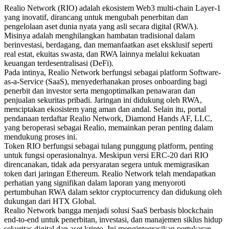
Realio Network (RIO) adalah ekosistem Web3 multi-chain Layer-1
yang inovatif, dirancang untuk mengubah penerbitan dan
pengelolaan aset dunia nyata yang asli secara digital (RWA).
Misinya adalah menghilangkan hambatan tradisional dalam
berinvestasi, berdagang, dan memanfaatkan aset eksklusif seperti
real estat, ekuitas swasta, dan RWA lainnya melalui kekuatan
keuangan terdesentralisasi (DeFi).
Pada intinya, Realio Network berfungsi sebagai platform Software-
as-a-Service (SaaS), menyederhanakan proses onboarding bagi
penerbit dan investor serta mengoptimalkan penawaran dan
penjualan sekuritas pribadi. Jaringan ini didukung oleh RWA,
menciptakan ekosistem yang aman dan andal. Selain itu, portal
pendanaan terdaftar Realio Network, Diamond Hands AF, LLC,
yang beroperasi sebagai Realio, memainkan peran penting dalam
mendukung proses ini.
Token RIO berfungsi sebagai tulang punggung platform, penting
untuk fungsi operasionalnya. Meskipun versi ERC-20 dari RIO
direncanakan, tidak ada persyaratan segera untuk memigrasikan
token dari jaringan Ethereum. Realio Network telah mendapatkan
perhatian yang signifikan dalam laporan yang menyoroti
pertumbuhan RWA dalam sektor cryptocurrency dan didukung oleh
dukungan dari HTX Global.
Realio Network bangga menjadi solusi SaaS berbasis blockchain
end-to-end untuk penerbitan, investasi, dan manajemen siklus hidup
sekuritas digital dan aset kripto. Ini mengintegrasikan pertukaran