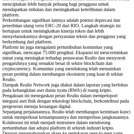
menciptakan lebih banyak peluang bagi pengguna untuk
mendapatkan imbalan dan meningkatkan keterlibatan dalam
platform.
Perkembangan signifikan lainnya adalah potensi deprecasi dan
penerbitan ulang versi ERC-20 dari RIO. Langkah strategis ini
bertujuan untuk meningkatkan kinerja token dan lebih
menyelaraskannya dengan persyaratan teknis dan pengguna yang
berkembang dari platform.
Platform ini juga mengalami pertumbuhan komunitas yang
signifikan, mencapai 75.000 pengikut. Ekspansi ini mencerminkan
minat yang meningkat terhadap penawaran Realio dan menyoroti
pengaruhnya yang semakin besar di sektor blockchain dan
cryptocurrency. Komunitas yang mendukung telah memainkan
peran penting dalam membangun ekosistem yang kuat di sekitar
Realio.
Dampak Realio Network juga diakui dalam laporan yang berfokus
pada kebangkitan aset dunia nyata (RWA) di ruang kripto.
Pengakuan ini menegaskan peran Realio dalam mempelopori
integrasi aset fisik dengan teknologi blockchain, berkontribusi pada
pergeseran menuju keuangan digital.
Sepanjang perjalanannya, Realio telah membangun kemitraan kunci
untuk memperkuat kemampuannya dan memperluas jangkauannya.
Kolaborasi ini telah menjadi instrumen dalam mendorong
pertumbuhan dan adopsi platform di seluruh industri kripto.
Dengan menggabungkan akses ke pertukaran peer-to-peer yang