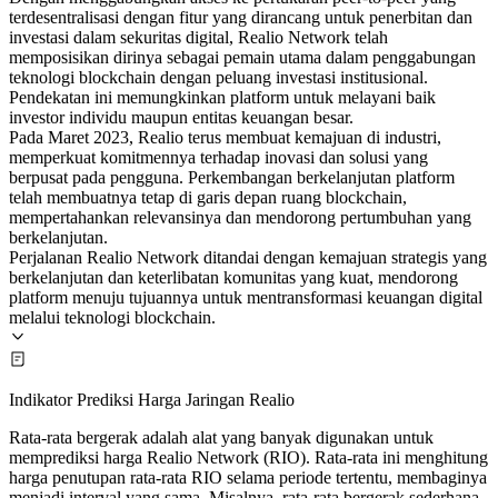
terdesentralisasi dengan fitur yang dirancang untuk penerbitan dan
investasi dalam sekuritas digital, Realio Network telah
memposisikan dirinya sebagai pemain utama dalam penggabungan
teknologi blockchain dengan peluang investasi institusional.
Pendekatan ini memungkinkan platform untuk melayani baik
investor individu maupun entitas keuangan besar.
Pada Maret 2023, Realio terus membuat kemajuan di industri,
memperkuat komitmennya terhadap inovasi dan solusi yang
berpusat pada pengguna. Perkembangan berkelanjutan platform
telah membuatnya tetap di garis depan ruang blockchain,
mempertahankan relevansinya dan mendorong pertumbuhan yang
berkelanjutan.
Perjalanan Realio Network ditandai dengan kemajuan strategis yang
berkelanjutan dan keterlibatan komunitas yang kuat, mendorong
platform menuju tujuannya untuk mentransformasi keuangan digital
melalui teknologi blockchain.
Indikator Prediksi Harga Jaringan Realio
Rata-rata bergerak adalah alat yang banyak digunakan untuk
memprediksi harga Realio Network (RIO). Rata-rata ini menghitung
harga penutupan rata-rata RIO selama periode tertentu, membaginya
menjadi interval yang sama. Misalnya, rata-rata bergerak sederhana