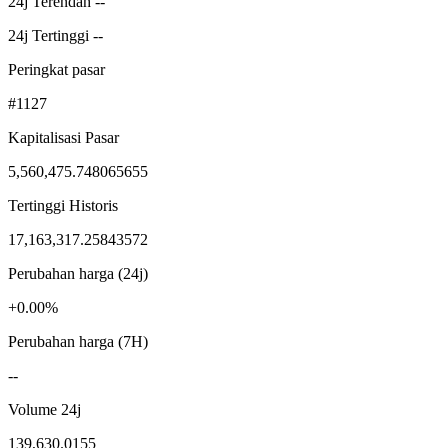
24j Terendah --
24j Tertinggi --
Peringkat pasar
#1127
Kapitalisasi Pasar
5,560,475.748065655
Tertinggi Historis
17,163,317.25843572
Perubahan harga (24j)
+0.00%
Perubahan harga (7H)
--
Volume 24j
139,630.0155