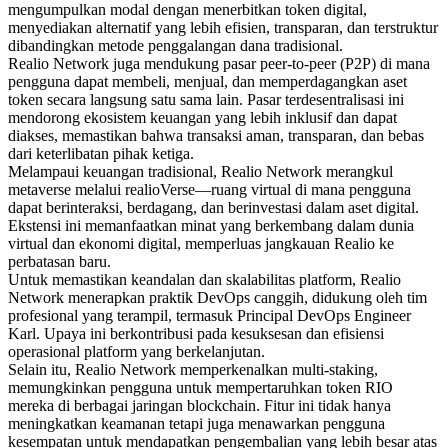
mengumpulkan modal dengan menerbitkan token digital,
menyediakan alternatif yang lebih efisien, transparan, dan terstruktur
dibandingkan metode penggalangan dana tradisional.
Realio Network juga mendukung pasar peer-to-peer (P2P) di mana
pengguna dapat membeli, menjual, dan memperdagangkan aset
token secara langsung satu sama lain. Pasar terdesentralisasi ini
mendorong ekosistem keuangan yang lebih inklusif dan dapat
diakses, memastikan bahwa transaksi aman, transparan, dan bebas
dari keterlibatan pihak ketiga.
Melampaui keuangan tradisional, Realio Network merangkul
metaverse melalui realioVerse—ruang virtual di mana pengguna
dapat berinteraksi, berdagang, dan berinvestasi dalam aset digital.
Ekstensi ini memanfaatkan minat yang berkembang dalam dunia
virtual dan ekonomi digital, memperluas jangkauan Realio ke
perbatasan baru.
Untuk memastikan keandalan dan skalabilitas platform, Realio
Network menerapkan praktik DevOps canggih, didukung oleh tim
profesional yang terampil, termasuk Principal DevOps Engineer
Karl. Upaya ini berkontribusi pada kesuksesan dan efisiensi
operasional platform yang berkelanjutan.
Selain itu, Realio Network memperkenalkan multi-staking,
memungkinkan pengguna untuk mempertaruhkan token RIO
mereka di berbagai jaringan blockchain. Fitur ini tidak hanya
meningkatkan keamanan tetapi juga menawarkan pengguna
kesempatan untuk mendapatkan pengembalian yang lebih besar atas