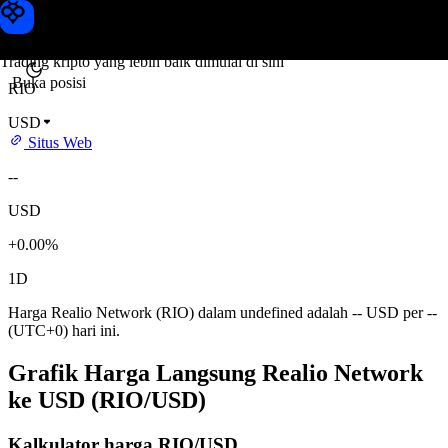
Harga Realio Network
Toobit
Trading kripto yang lebih baik dimulai di sini
Buka posisi
RIO
USD
Situs Web
--
USD
+0.00%
1D
Harga Realio Network (RIO) dalam undefined adalah -- USD per --
(UTC+0) hari ini.
Grafik Harga Langsung Realio Network
ke USD (RIO/USD)
Kalkulator harga RIO/USD