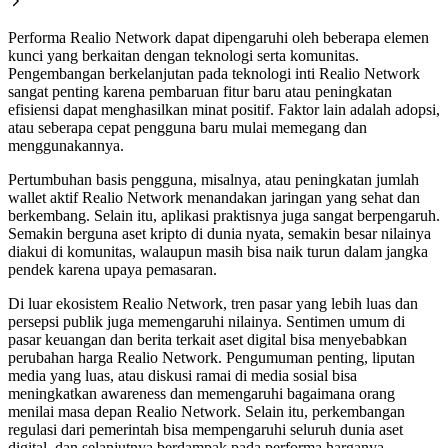
Performa Realio Network dapat dipengaruhi oleh beberapa elemen
kunci yang berkaitan dengan teknologi serta komunitas.
Pengembangan berkelanjutan pada teknologi inti Realio Network
sangat penting karena pembaruan fitur baru atau peningkatan
efisiensi dapat menghasilkan minat positif. Faktor lain adalah adopsi,
atau seberapa cepat pengguna baru mulai memegang dan
menggunakannya.
Pertumbuhan basis pengguna, misalnya, atau peningkatan jumlah
wallet aktif Realio Network menandakan jaringan yang sehat dan
berkembang. Selain itu, aplikasi praktisnya juga sangat berpengaruh.
Semakin berguna aset kripto di dunia nyata, semakin besar nilainya
diakui di komunitas, walaupun masih bisa naik turun dalam jangka
pendek karena upaya pemasaran.
Di luar ekosistem Realio Network, tren pasar yang lebih luas dan
persepsi publik juga memengaruhi nilainya. Sentimen umum di
pasar keuangan dan berita terkait aset digital bisa menyebabkan
perubahan harga Realio Network. Pengumuman penting, liputan
media yang luas, atau diskusi ramai di media sosial bisa
meningkatkan awareness dan memengaruhi bagaimana orang
menilai masa depan Realio Network. Selain itu, perkembangan
regulasi dari pemerintah bisa mempengaruhi seluruh dunia aset
digital, dan selanjutnya berdampak pada performa harganya.