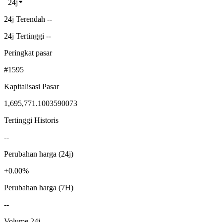
24j
24j Terendah --
24j Tertinggi --
Peringkat pasar
#1595
Kapitalisasi Pasar
1,695,771.1003590073
Tertinggi Historis
--
Perubahan harga (24j)
+0.00%
Perubahan harga (7H)
--
Volume 24j