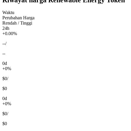
Waktu
Perubahan Harga
Rendah / Tinggi
24h
+0.00%
--
/
--
0d
+0%
$0
/
$0
0d
+0%
$0
/
$0