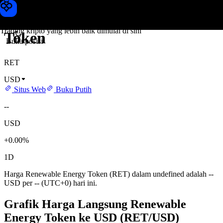
Harga Renewable Energy
Toobit
Trading kripto yang lebih baik dimulai di sini
Token
Buka posisi
RET
USD
Situs Web
Buku Putih
--
USD
+0.00%
1D
Harga Renewable Energy Token (RET) dalam undefined adalah --
USD per -- (UTC+0) hari ini.
Grafik Harga Langsung Renewable
Energy Token ke USD (RET/USD)