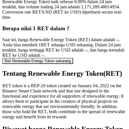
Renewable Energy Token naik sebesar 0.00% dalam 24 jam
terakhir, dan volume trading 24 jam adalah 1,171,289.48814954.
Conversion rate RET/USD (RET ke USD) diperbarui secara real-
time.
Berapa nilai 1 RET dalam ?
Saat ini, harga Renewable Energy Token (RET) dalam adalah --.
Anda bisa membeli 1RET seharga USD sekarang. Dalam 24 jam
terakhir, harga tertinggi RET ke USD adalah --, dan harga terendah
RET ke USD adalah --.
Beli Renewable Energy Token sekarang
Tentang Renewable Energy Token(RET)
RET token is a BEP-20 token created on January 04, 2022 on the
Binance Smart Chain network and that one designed to the
functional and experience for all supporters of renewable energy. It
allows them to participate in the creation of physical projects on
renewable energy that are environmentally friendly. In addition,
those who hold the RET, both contribute to the spread of renewable
energy and benefit from its rewards
Riwayat harga Renewable Energy Token