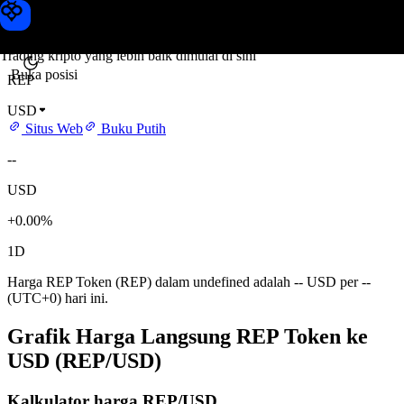
Harga REP Token
Toobit
Trading kripto yang lebih baik dimulai di sini
Buka posisi
REP
USD
Situs Web
Buku Putih
--
USD
+0.00%
1D
Harga REP Token (REP) dalam undefined adalah -- USD per --
(UTC+0) hari ini.
Grafik Harga Langsung REP Token ke
USD (REP/USD)
Kalkulator harga REP/USD