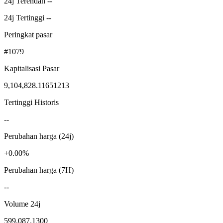
24j Terendah --
24j Tertinggi --
Peringkat pasar
#1079
Kapitalisasi Pasar
9,104,828.11651213
Tertinggi Historis
--
Perubahan harga (24j)
+0.00%
Perubahan harga (7H)
--
Volume 24j
599,087.1300