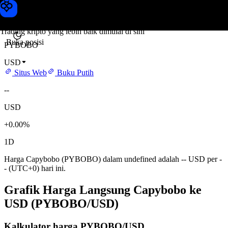
Harga Capybobo
Toobit
Trading kripto yang lebih baik dimulai di sini
Buka posisi
PYBOBO
USD
Situs Web
Buku Putih
--
USD
+0.00%
1D
Harga Capybobo (PYBOBO) dalam undefined adalah -- USD per -
- (UTC+0) hari ini.
Grafik Harga Langsung Capybobo ke
USD (PYBOBO/USD)
Kalkulator harga PYBOBO/USD