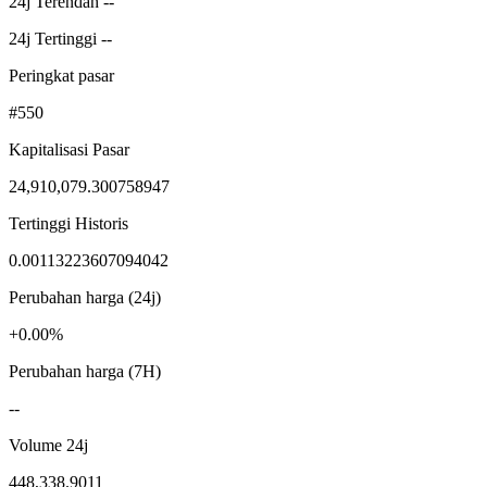
24j Terendah --
24j Tertinggi --
Peringkat pasar
#550
Kapitalisasi Pasar
24,910,079.300758947
Tertinggi Historis
0.00113223607094042
Perubahan harga (24j)
+0.00%
Perubahan harga (7H)
--
Volume 24j
448,338.9011