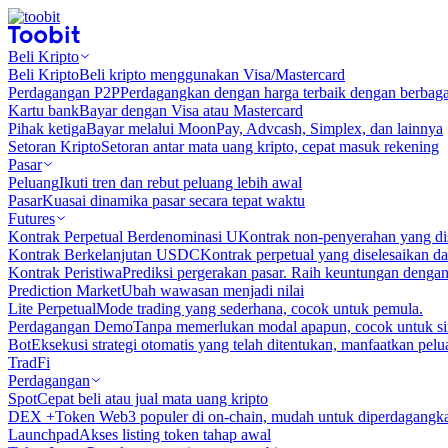
Beli Kripto
Beli Kripto
Beli kripto menggunakan Visa/Mastercard
Perdagangan P2P
Perdagangkan dengan harga terbaik dengan berbaga
Kartu bank
Bayar dengan Visa atau Mastercard
Pihak ketiga
Bayar melalui MoonPay, Advcash, Simplex, dan lainnya
Setoran Kripto
Setoran antar mata uang kripto, cepat masuk rekening
Pasar
Peluang
Ikuti tren dan rebut peluang lebih awal
Pasar
Kuasai dinamika pasar secara tepat waktu
Futures
Kontrak Perpetual Berdenominasi U
Kontrak non-penyerahan yang d
Kontrak Berkelanjutan USDC
Kontrak perpetual yang diselesaikan
Kontrak Peristiwa
Prediksi pergerakan pasar. Raih keuntungan denga
Prediction Market
Ubah wawasan menjadi nilai
Lite Perpetual
Mode trading yang sederhana, cocok untuk pemula.
Perdagangan Demo
Tanpa memerlukan modal apapun, cocok untuk sim
Bot
Eksekusi strategi otomatis yang telah ditentukan, manfaatkan peluan
TradFi
Perdagangan
Spot
Cepat beli atau jual mata uang kripto
DEX +
Token Web3 populer di on-chain, mudah untuk diperdagangk
Launchpad
Akses listing token tahap awal