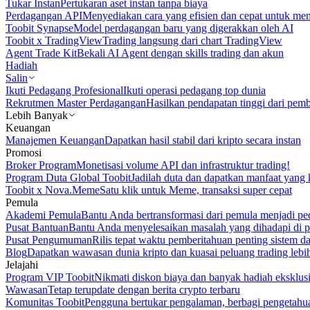
Tukar Instan
Pertukaran aset instan tanpa biaya
Perdagangan API
Menyediakan cara yang efisien dan cepat untuk m
Toobit Synapse
Model perdagangan baru yang digerakkan oleh AI
Toobit x TradingView
Trading langsung dari chart TradingView
Agent Trade Kit
Bekali AI Agent dengan skills trading dan akun
Hadiah
Salin
Ikuti Pedagang Profesional
Ikuti operasi pedagang top dunia
Rekrutmen Master Perdagangan
Hasilkan pendapatan tinggi dari pem
Lebih Banyak
Keuangan
Manajemen Keuangan
Dapatkan hasil stabil dari kripto secara instan
Promosi
Broker Program
Monetisasi volume API dan infrastruktur trading!
Program Duta Global Toobit
Jadilah duta dan dapatkan manfaat yang 
Toobit x Nova.Meme
Satu klik untuk Meme, transaksi super cepat
Pemula
Akademi Pemula
Bantu Anda bertransformasi dari pemula menjadi pe
Pusat Bantuan
Bantu Anda menyelesaikan masalah yang dihadapi di p
Pusat Pengumuman
Rilis tepat waktu pemberitahuan penting sistem 
Blog
Dapatkan wawasan dunia kripto dan kuasai peluang trading lebi
Jelajahi
Program VIP Toobit
Nikmati diskon biaya dan banyak hadiah eksklusi
Wawasan
Tetap terupdate dengan berita crypto terbaru
Komunitas Toobit
Pengguna bertukar pengalaman, berbagi pengetahu