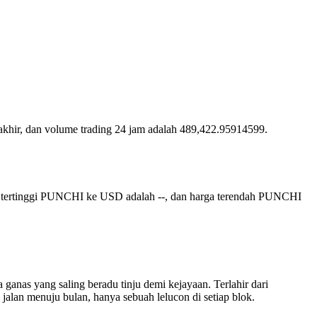
terakhir, dan volume trading 24 jam adalah 489,422.95914599.
a tertinggi PUNCHI ke USD adalah --, dan harga terendah PUNCHI
anas yang saling beradu tinju demi kejayaan. Terlahir dari
alan menuju bulan, hanya sebuah lelucon di setiap blok.