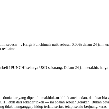
saat ini sebesar --. Harga Punchimals naik sebesar 0.00% dalam 24 jam 
real-time.
membeli 1PUNCHI seharga USD sekarang. Dalam 24 jam terakhir, harg
unia liar yang dipenuhi makhluk-makhluk aneh, edan, dan luar biasa g
HI lebih dari sekadar token — ini adalah sebuah gerakan. Bukan peta j
 tidak menganggap hidup terlalu serius, tetapi selalu berjuang keras.