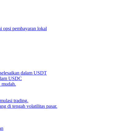
i opsi pembayaran lokal
iselesaikan dalam USDT
 dalam USDC
n mudah.
ulasi trading.
g di tengah volatilitas pasar.
an