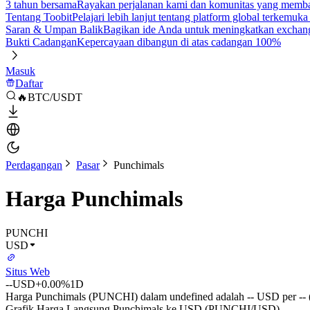
3 tahun bersama
Rayakan perjalanan kami dan komunitas yang mem
Tentang Toobit
Pelajari lebih lanjut tentang platform global terkemuk
Saran & Umpan Balik
Bagikan ide Anda untuk meningkatkan exchan
Bukti Cadangan
Kepercayaan dibangun di atas cadangan 100%
Masuk
Daftar
🔥BTC/USDT
Perdagangan
Pasar
Punchimals
Harga Punchimals
PUNCHI
USD
Situs Web
--
USD
+0.00%
1D
Harga Punchimals (PUNCHI) dalam undefined adalah -- USD per -- (
Grafik Harga Langsung Punchimals ke USD (PUNCHI/USD)