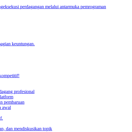
engeksekusi perdagangan melalui antarmuka pemrograman
bagian keuntungan.
kompetitif!
dagang profesional
latform
dan pembaruan
h awal
f.
an, dan mendiskusikan topik