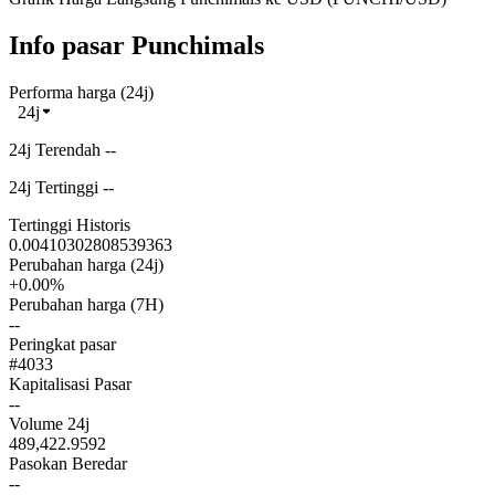
Info pasar Punchimals
Performa harga (24j)
24j
24j Terendah --
24j Tertinggi --
Tertinggi Historis
0.00410302808539363
Perubahan harga (24j)
+0.00%
Perubahan harga (7H)
--
Peringkat pasar
#4033
Kapitalisasi Pasar
--
Volume 24j
489,422.9592
Pasokan Beredar
--