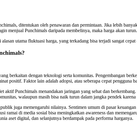
unchimals, ditentukan oleh penawaran dan permintaan. Jika lebih bany
 ingin menjual Punchimals daripada membelinya, maka harga akan turun
lasan utama fluktuasi harga, yang terkadang bisa terjadi sangat cepat di
nchimals?
ang berkaitan dengan teknologi serta komunitas. Pengembangan berkela
minat positif. Faktor lain adalah adopsi, atau seberapa cepat penggu
et aktif Punchimals menandakan jaringan yang sehat dan berkembang. Se
i komunitas, walaupun masih bisa naik turun dalam jangka pendek karen
si publik juga memengaruhi nilainya. Sentimen umum di pasar keuangan d
usi ramai di media sosial bisa meningkatkan awareness dan memengaru
nia aset digital, dan selanjutnya berdampak pada performa harganya.