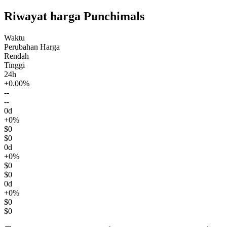
Riwayat harga Punchimals
Waktu
Perubahan Harga
Rendah
Tinggi
24h
+0.00%
--
--
0d
+0%
$0
$0
0d
+0%
$0
$0
0d
+0%
$0
$0