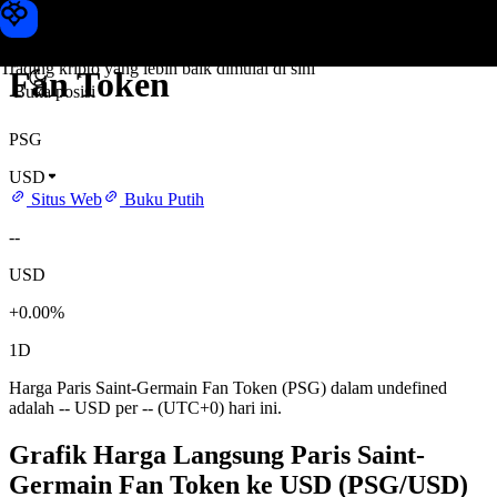
Harga Paris Saint-Germain
Toobit
Trading kripto yang lebih baik dimulai di sini
Fan Token
Buka posisi
PSG
USD
Situs Web
Buku Putih
--
USD
+0.00%
1D
Harga Paris Saint-Germain Fan Token (PSG) dalam undefined
adalah -- USD per -- (UTC+0) hari ini.
Grafik Harga Langsung Paris Saint-
Germain Fan Token ke USD (PSG/USD)