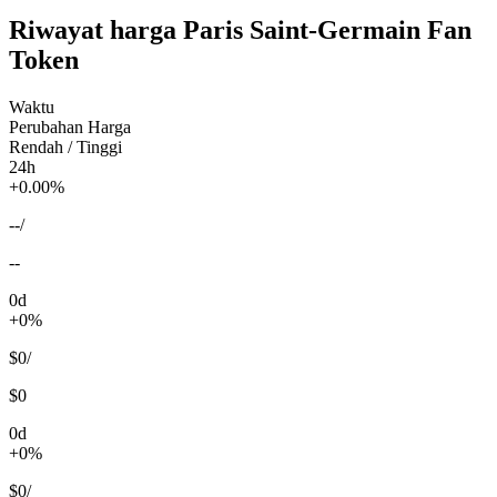
Riwayat harga Paris Saint-Germain Fan
Token
Waktu
Perubahan Harga
Rendah / Tinggi
24h
+0.00%
--
/
--
0d
+0%
$0
/
$0
0d
+0%
$0
/