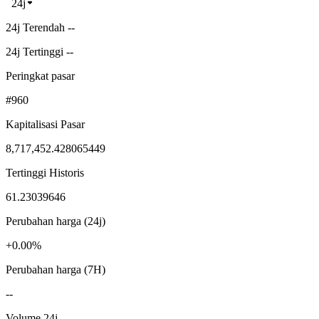
24j
24j Terendah --
24j Tertinggi --
Peringkat pasar
#960
Kapitalisasi Pasar
8,717,452.428065449
Tertinggi Historis
61.23039646
Perubahan harga (24j)
+0.00%
Perubahan harga (7H)
--
Volume 24j