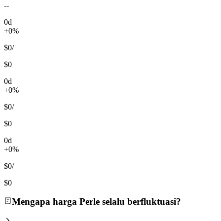
--
0d
+0%
$0
/
$0
0d
+0%
$0
/
$0
0d
+0%
$0
/
$0
Mengapa harga Perle selalu berfluktuasi?