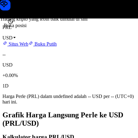
Harga Perle
Toobit
Trading kripto yang lebih baik dimulai di sini
Buka posisi
PRL
USD
Situs Web
Buku Putih
--
USD
+0.00%
1D
Harga Perle (PRL) dalam undefined adalah -- USD per -- (UTC+0)
hari ini.
Grafik Harga Langsung Perle ke USD
(PRL/USD)
Kalkulator harga PRL/USD