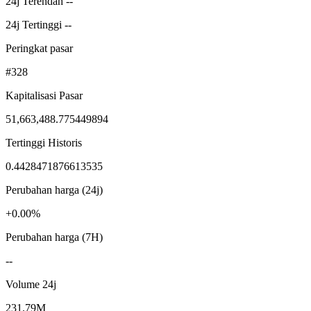
24j Terendah --
24j Tertinggi --
Peringkat pasar
#328
Kapitalisasi Pasar
51,663,488.775449894
Tertinggi Historis
0.4428471876613535
Perubahan harga (24j)
+0.00%
Perubahan harga (7H)
--
Volume 24j
231.79M