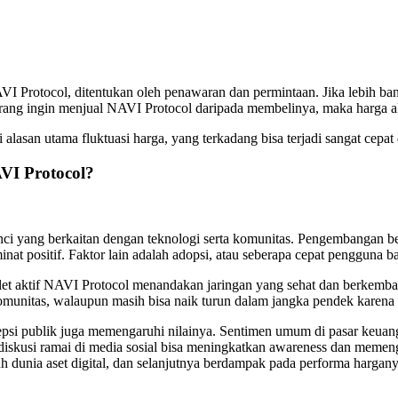
AVI Protocol, ditentukan oleh penawaran dan permintaan. Jika lebih 
 orang ingin menjual NAVI Protocol daripada membelinya, maka harga a
lasan utama fluktuasi harga, yang terkadang bisa terjadi sangat cepat di
VI Protocol?
i yang berkaitan dengan teknologi serta komunitas. Pengembangan ber
minat positif. Faktor lain adalah adopsi, atau seberapa cepat penggu
et aktif NAVI Protocol menandakan jaringan yang sehat dan berkembang
i komunitas, walaupun masih bisa naik turun dalam jangka pendek karen
sepsi publik juga memengaruhi nilainya. Sentimen umum di pasar keuang
diskusi ramai di media sosial bisa meningkatkan awareness dan meme
h dunia aset digital, dan selanjutnya berdampak pada performa hargany