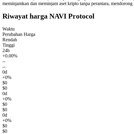
meminjamkan dan meminjam aset kripto tanpa perantara, mendorong 
Riwayat harga NAVI Protocol
Waktu
Perubahan Harga
Rendah
Tinggi
24h
+0.00%
--
--
0d
+0%
$0
$0
0d
+0%
$0
$0
0d
+0%
$0
$0