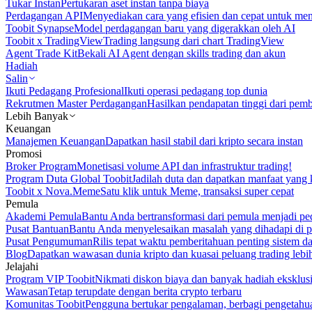
Tukar Instan
Pertukaran aset instan tanpa biaya
Perdagangan API
Menyediakan cara yang efisien dan cepat untuk m
Toobit Synapse
Model perdagangan baru yang digerakkan oleh AI
Toobit x TradingView
Trading langsung dari chart TradingView
Agent Trade Kit
Bekali AI Agent dengan skills trading dan akun
Hadiah
Salin
Ikuti Pedagang Profesional
Ikuti operasi pedagang top dunia
Rekrutmen Master Perdagangan
Hasilkan pendapatan tinggi dari pem
Lebih Banyak
Keuangan
Manajemen Keuangan
Dapatkan hasil stabil dari kripto secara instan
Promosi
Broker Program
Monetisasi volume API dan infrastruktur trading!
Program Duta Global Toobit
Jadilah duta dan dapatkan manfaat yang 
Toobit x Nova.Meme
Satu klik untuk Meme, transaksi super cepat
Pemula
Akademi Pemula
Bantu Anda bertransformasi dari pemula menjadi pe
Pusat Bantuan
Bantu Anda menyelesaikan masalah yang dihadapi di p
Pusat Pengumuman
Rilis tepat waktu pemberitahuan penting sistem 
Blog
Dapatkan wawasan dunia kripto dan kuasai peluang trading lebi
Jelajahi
Program VIP Toobit
Nikmati diskon biaya dan banyak hadiah eksklusi
Wawasan
Tetap terupdate dengan berita crypto terbaru
Komunitas Toobit
Pengguna bertukar pengalaman, berbagi pengetahu