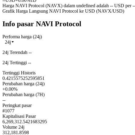
--
USD
+0.00%
1D
Harga NAVI Protocol (NAVX) dalam undefined adalah -- USD per --
Grafik Harga Langsung NAVI Protocol ke USD (NAVX/USD)
Info pasar NAVI Protocol
Performa harga (24j)
24j
24j Terendah --
24j Tertinggi --
Tertinggi Historis
0.4215575252595851
Perubahan harga (24j)
+0.00%
Perubahan harga (7H)
--
Peringkat pasar
#1077
Kapitalisasi Pasar
6,269,312.5421683295
Volume 24j
312,181.8598