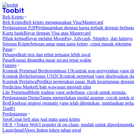
Beli Kripto
Beli Kripto
Beli kripto menggunakan Visa/Mastercard
Perdagangan P2P
Perdagangkan dengan harga terbaik dengan berbaga
Kartu bank
Bayar dengan Visa atau Mastercard
Pihak ketiga
Bayar melalui MoonPay, Advcash, Simplex, dan lainnya
Setoran Kripto
Setoran antar mata uang kripto, cepat masuk rekening
Pasar
Peluang
Ikuti tren dan rebut peluang lebih awal
Pasar
Kuasai dinamika pasar secara tepat waktu
Futures
Kontrak Perpetual Berdenominasi U
Kontrak non-penyerahan yang d
Kontrak Berkelanjutan USDC
Kontrak perpetual yang diselesaikan
Kontrak Peristiwa
Prediksi pergerakan pasar. Raih keuntungan denga
Prediction Market
Ubah wawasan menjadi nilai
Lite Perpetual
Mode trading yang sederhana, cocok untuk pemula.
Perdagangan Demo
Tanpa memerlukan modal apapun, cocok untuk sim
Bot
Eksekusi strategi otomatis yang telah ditentukan, manfaatkan peluan
TradFi
Perdagangan
Spot
Cepat beli atau jual mata uang kripto
DEX +
Token Web3 populer di on-chain, mudah untuk diperdagangk
Launchpad
Akses listing token tahap awal