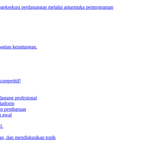
engeksekusi perdagangan melalui antarmuka pemrograman
bagian keuntungan.
kompetitif!
dagang profesional
latform
dan pembaruan
h awal
f.
an, dan mendiskusikan topik