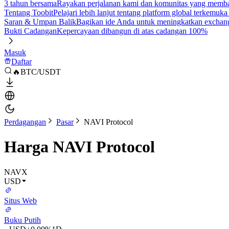
3 tahun bersama
Rayakan perjalanan kami dan komunitas yang mem
Tentang Toobit
Pelajari lebih lanjut tentang platform global terkemuk
Saran & Umpan Balik
Bagikan ide Anda untuk meningkatkan exchan
Bukti Cadangan
Kepercayaan dibangun di atas cadangan 100%
Masuk
Daftar
🔥BTC/USDT
Perdagangan
Pasar
NAVI Protocol
Harga NAVI Protocol
NAVX
USD
Situs Web
Buku Putih