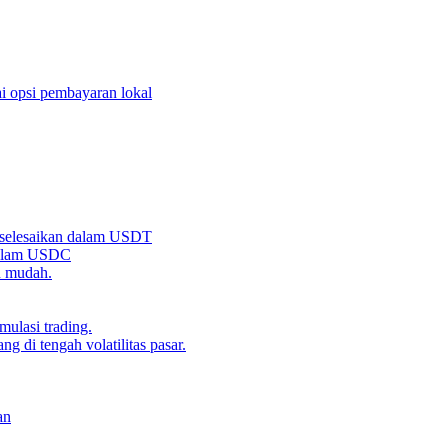
i opsi pembayaran lokal
iselesaikan dalam USDT
 dalam USDC
n mudah.
ulasi trading.
g di tengah volatilitas pasar.
an