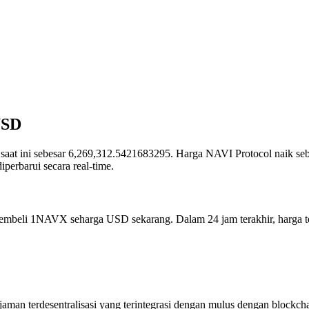
USD
sar saat ini sebesar 6,269,312.5421683295. Harga NAVI Protocol naik se
rbarui secara real-time.
 membeli 1NAVX seharga USD sekarang. Dalam 24 jam terakhir, harga
man terdesentralisasi yang terintegrasi dengan mulus dengan blockch