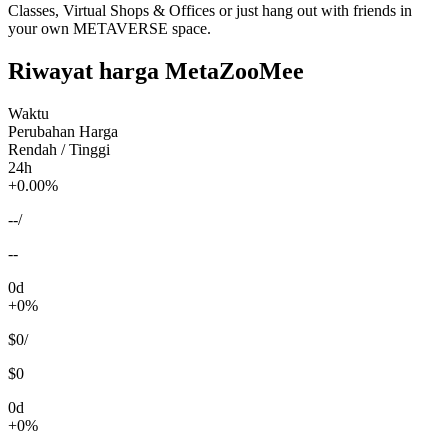
Classes, Virtual Shops & Offices or just hang out with friends in
your own METAVERSE space.
Riwayat harga MetaZooMee
Waktu
Perubahan Harga
Rendah / Tinggi
24h
+0.00%
--
/
--
0d
+0%
$0
/
$0
0d
+0%