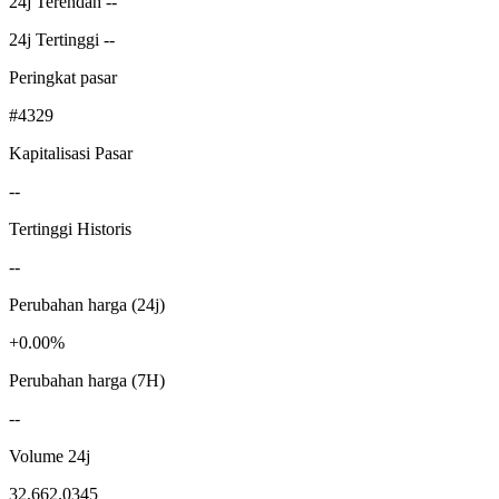
24j Terendah --
24j Tertinggi --
Peringkat pasar
#4329
Kapitalisasi Pasar
--
Tertinggi Historis
--
Perubahan harga (24j)
+0.00%
Perubahan harga (7H)
--
Volume 24j
32,662.0345