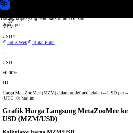
Harga MetaZooMee
Toobit
Trading kripto yang lebih baik dimulai di sini
Buka posisi
MZM
USD
Situs Web
Buku Putih
--
USD
+0.00%
1D
Harga MetaZooMee (MZM) dalam undefined adalah -- USD per --
(UTC+0) hari ini.
Grafik Harga Langsung MetaZooMee ke
USD (MZM/USD)
Kalkulator harga MZM/USD