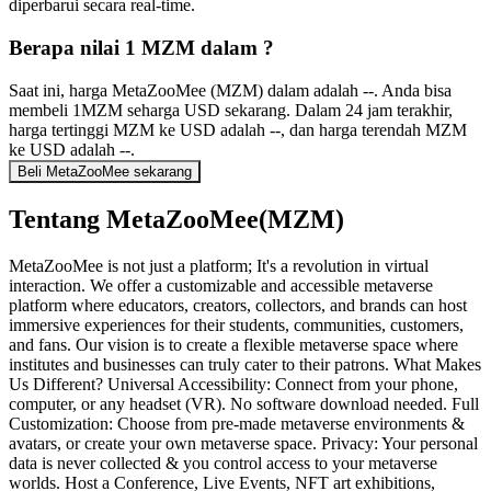
diperbarui secara real-time.
Berapa nilai 1 MZM dalam ?
Saat ini, harga MetaZooMee (MZM) dalam adalah --. Anda bisa
membeli 1MZM seharga USD sekarang. Dalam 24 jam terakhir,
harga tertinggi MZM ke USD adalah --, dan harga terendah MZM
ke USD adalah --.
Beli MetaZooMee sekarang
Tentang MetaZooMee(MZM)
MetaZooMee is not just a platform; It's a revolution in virtual
interaction. We offer a customizable and accessible metaverse
platform where educators, creators, collectors, and brands can host
immersive experiences for their students, communities, customers,
and fans. Our vision is to create a flexible metaverse space where
institutes and businesses can truly cater to their patrons. What Makes
Us Different? Universal Accessibility: Connect from your phone,
computer, or any headset (VR). No software download needed. Full
Customization: Choose from pre-made metaverse environments &
avatars, or create your own metaverse space. Privacy: Your personal
data is never collected & you control access to your metaverse
worlds. Host a Conference, Live Events, NFT art exhibitions,