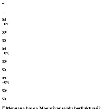
--
/
--
0d
+0%
$0
/
$0
0d
+0%
$0
/
$0
0d
+0%
$0
/
$0
Mengapa harga Moonriver selalu berfluktuasi?