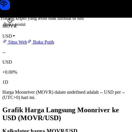
Harga Moonriver
Toobit
Trading kripto yang lebih baik dimulai di sini
Buka posisi
MOVR
USD
Situs Web
Buku Putih
--
USD
+0.00%
1D
Harga Moonriver (MOVR) dalam undefined adalah -- USD per --
(UTC+0) hari ini.
Grafik Harga Langsung Moonriver ke
USD (MOVR/USD)
Kalkulator harga MOVR/USD