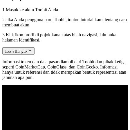
1.
Masuk ke akun Toobit Anda.
2.
Jika Anda pengguna baru Toobit, tonton tutorial kami tentang cara
membuat akun.
3.
Klik ikon profil di pojok kanan atas bilah navigasi, lalu buka
halaman Identifikasi.
Lebih Banyak
Informasi token dan data pasar diambil dari Toobit dan pihak ketiga
seperti CoinMarketCap, CoinGlass, dan CoinGecko. Informasi
hanya untuk referensi dan tidak merupakan bentuk representasi atau
jaminan apa pun.
© 2026 Toobit.com. All rights reserved.
Peringatan Risiko