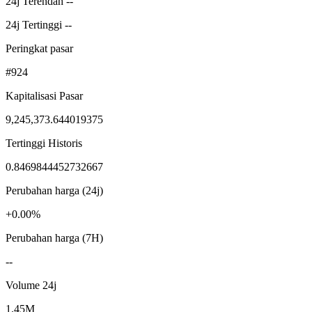
24j Terendah --
24j Tertinggi --
Peringkat pasar
#924
Kapitalisasi Pasar
9,245,373.644019375
Tertinggi Historis
0.8469844452732667
Perubahan harga (24j)
+0.00%
Perubahan harga (7H)
--
Volume 24j
1.45M