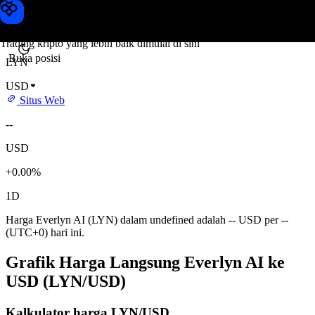
Harga Everlyn AI
Toobit
Trading kripto yang lebih baik dimulai di sini
Buka posisi
LYN
USD
Situs Web
--
USD
+0.00%
1D
Harga Everlyn AI (LYN) dalam undefined adalah -- USD per --
(UTC+0) hari ini.
Grafik Harga Langsung Everlyn AI ke
USD (LYN/USD)
Kalkulator harga LYN/USD