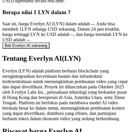
USD) diperbarui secara real-time.
Berapa nilai 1 LYN dalam ?
Saat ini, harga Everlyn AI (LYN) dalam adalah --. Anda bisa
membeli 1LYN seharga USD sekarang. Dalam 24 jam terakhir,
harga tertinggi LYN ke USD adalah --, dan harga terendah LYN ke
USD adalah --.
Beli Everlyn AI sekarang
Tentang Everlyn AI(LYN)
Everlyn (LYN) adalah platform berbasis blockchain yang
mengintegrasikan kecerdasan buatan dan infrastruktur
terdesentralisasi untuk memungkinkan pembuatan video yang cepat
dan dapat diverifikasi. Proyek ini diluncurkan pada Oktober 2025
oleh Everlyn Labs Inc., perusahaan teknologi yang berkantor pusat
di Hong Kong dan beroperasi di Asia, Amerika Utara, serta Timur
Tengah. Platform ini berfokus pada membawa model AI video
berskala besar ke dalam rantai, memungkinkan pembuatan konten
yang dapat diverifikasi, distribusi yang efisien, dan partisipasi
berbasis token dalam ekonomi video yang sedang berkembang.
Riwayat harga Everlyn AI