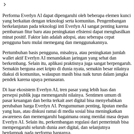
Performa Everlyn AI dapat dipengaruhi oleh beberapa elemen kunci
yang berkaitan dengan teknologi serta komunitas. Pengembangan
berkelanjutan pada teknologi inti Everlyn AI sangat penting karena
pembaruan fitur baru atau peningkatan efisiensi dapat menghasilkan
minat positif. Faktor lain adalah adopsi, atau seberapa cepat
pengguna baru mulai memegang dan menggunakannya.
Pertumbuhan basis pengguna, misalnya, atau peningkatan jumlah
wallet aktif Everlyn AI menandakan jaringan yang sehat dan
berkembang. Selain itu, aplikasi praktisnya juga sangat berpengaruh.
Semakin berguna aset kripto di dunia nyata, semakin besar nilainya
diakui di komunitas, walaupun masih bisa naik turun dalam jangka
pendek karena upaya pemasaran.
Di luar ekosistem Everlyn AI, tren pasar yang lebih luas dan
persepsi publik juga memengaruhi nilainya. Sentimen umum di
pasar keuangan dan berita terkait aset digital bisa menyebabkan
perubahan harga Everlyn AI. Pengumuman penting, liputan media
yang luas, atau diskusi ramai di media sosial bisa meningkatkan
awareness dan memengaruhi bagaimana orang menilai masa depan
Everlyn AI. Selain itu, perkembangan regulasi dari pemerintah bisa
mempengaruhi seluruh dunia aset digital, dan selanjutnya
berdampak pada performa harganya.