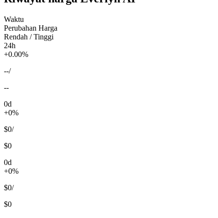
Waktu
Perubahan Harga
Rendah / Tinggi
24h
+0.00%
--
/
--
0d
+0%
$0
/
$0
0d
+0%
$0
/
$0