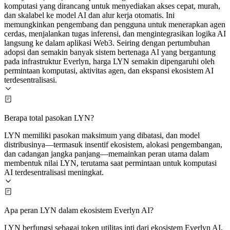
komputasi yang dirancang untuk menyediakan akses cepat, murah,
dan skalabel ke model AI dan alur kerja otomatis. Ini
memungkinkan pengembang dan pengguna untuk menerapkan agen
cerdas, menjalankan tugas inferensi, dan mengintegrasikan logika AI
langsung ke dalam aplikasi Web3. Seiring dengan pertumbuhan
adopsi dan semakin banyak sistem bertenaga AI yang bergantung
pada infrastruktur Everlyn, harga LYN semakin dipengaruhi oleh
permintaan komputasi, aktivitas agen, dan ekspansi ekosistem AI
terdesentralisasi.
Berapa total pasokan LYN?
LYN memiliki pasokan maksimum yang dibatasi, dan model
distribusinya—termasuk insentif ekosistem, alokasi pengembangan,
dan cadangan jangka panjang—memainkan peran utama dalam
membentuk nilai LYN, terutama saat permintaan untuk komputasi
AI terdesentralisasi meningkat.
Apa peran LYN dalam ekosistem Everlyn AI?
LYN berfungsi sebagai token utilitas inti dari ekosistem Everlyn AI,