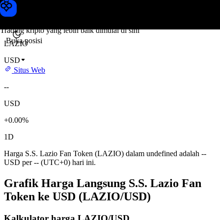
Harga S.S. Lazio Fan Token
Toobit
Trading kripto yang lebih baik dimulai di sini
Buka posisi
LAZIO
USD
Situs Web
--
USD
+0.00%
1D
Harga S.S. Lazio Fan Token (LAZIO) dalam undefined adalah --
USD per -- (UTC+0) hari ini.
Grafik Harga Langsung S.S. Lazio Fan
Token ke USD (LAZIO/USD)
Kalkulator harga LAZIO/USD