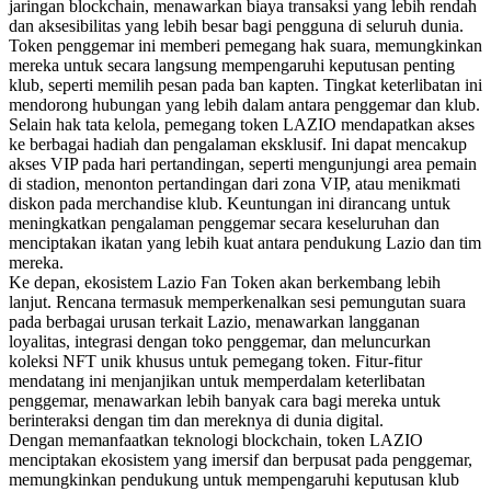
jaringan blockchain, menawarkan biaya transaksi yang lebih rendah
dan aksesibilitas yang lebih besar bagi pengguna di seluruh dunia.
Token penggemar ini memberi pemegang hak suara, memungkinkan
mereka untuk secara langsung mempengaruhi keputusan penting
klub, seperti memilih pesan pada ban kapten. Tingkat keterlibatan ini
mendorong hubungan yang lebih dalam antara penggemar dan klub.
Selain hak tata kelola, pemegang token LAZIO mendapatkan akses
ke berbagai hadiah dan pengalaman eksklusif. Ini dapat mencakup
akses VIP pada hari pertandingan, seperti mengunjungi area pemain
di stadion, menonton pertandingan dari zona VIP, atau menikmati
diskon pada merchandise klub. Keuntungan ini dirancang untuk
meningkatkan pengalaman penggemar secara keseluruhan dan
menciptakan ikatan yang lebih kuat antara pendukung Lazio dan tim
mereka.
Ke depan, ekosistem Lazio Fan Token akan berkembang lebih
lanjut. Rencana termasuk memperkenalkan sesi pemungutan suara
pada berbagai urusan terkait Lazio, menawarkan langganan
loyalitas, integrasi dengan toko penggemar, dan meluncurkan
koleksi NFT unik khusus untuk pemegang token. Fitur-fitur
mendatang ini menjanjikan untuk memperdalam keterlibatan
penggemar, menawarkan lebih banyak cara bagi mereka untuk
berinteraksi dengan tim dan mereknya di dunia digital.
Dengan memanfaatkan teknologi blockchain, token LAZIO
menciptakan ekosistem yang imersif dan berpusat pada penggemar,
memungkinkan pendukung untuk mempengaruhi keputusan klub