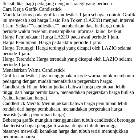
fleksibilitas bagi pedagang dengan strategi yang berbeda.
Cara Kerja Grafik Candlestick
Mari kita fokus pada grafik candlestick 1 jam sebagai contoh. Grafik
ini memecah aksi harga Lazio Fan Token (LAZIO) menjadi interval
1 jam. Setiap ""candlestick"" memberikan data berharga untuk
periode waktu tersebut, menampilkan informasi kunci berikut:
Harga Pembukaan: Harga LAZIO pada awal periode 1 jam.
Harga Penutupan: Harga pada akhir periode 1 jam.
Harga Tertinggi: Harga tertinggi yang dicapai oleh LAZIO selama
periode 1 jam.
Harga Terendah: Harga terendah yang dicapai oleh LAZIO selama
periode 1 jam.
Menafsirkan Warna Candlestick
Grafik candlestick juga menggunakan kode warna untuk membantu
pedagang dengan mudah menafsirkan pergerakan harga:
Candlestick Hijau: Menunjukkan bahwa harga penutupan lebih
tinggi dari harga pembukaan, menandakan pergerakan harga bullish
(yaitu, kenaikan harga).
Candlestick Merah: Menunjukkan bahwa harga penutupan lebih
rendah dari harga pembukaan, menandakan pergerakan harga
bearish (yaitu, penurunan harga).
Beberapa grafik mungkin menggunakan tubuh candlestick berongga
dan terisi sebagai pengganti warna, dengan tubuh berongga
biasanya mewakili kenaikan harga dan tubuh terisi menunjukkan
penurunan harga.