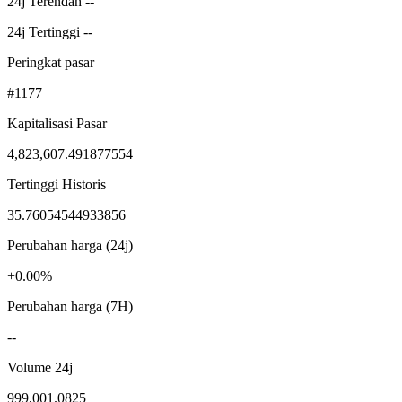
24j Terendah --
24j Tertinggi --
Peringkat pasar
#1177
Kapitalisasi Pasar
4,823,607.491877554
Tertinggi Historis
35.76054544933856
Perubahan harga (24j)
+0.00%
Perubahan harga (7H)
--
Volume 24j
999,001.0825