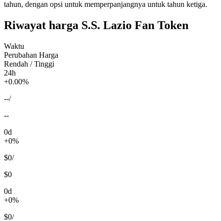
tahun, dengan opsi untuk memperpanjangnya untuk tahun ketiga.
Riwayat harga S.S. Lazio Fan Token
Waktu
Perubahan Harga
Rendah / Tinggi
24h
+0.00%
--
/
--
0d
+0%
$0
/
$0
0d
+0%
$0
/