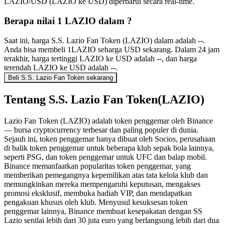
LAZIO/USD (LAZIO ke USD) diperbarui secara real-time.
Berapa nilai 1 LAZIO dalam ?
Saat ini, harga S.S. Lazio Fan Token (LAZIO) dalam adalah --.
Anda bisa membeli 1LAZIO seharga USD sekarang. Dalam 24 jam
terakhir, harga tertinggi LAZIO ke USD adalah --, dan harga
terendah LAZIO ke USD adalah --.
Beli S.S. Lazio Fan Token sekarang
Tentang S.S. Lazio Fan Token(LAZIO)
Lazio Fan Token (LAZIO) adalah token penggemar oleh Binance
— bursa cryptocurrency terbesar dan paling populer di dunia.
Sejauh ini, token penggemar hanya dibuat oleh Socios, perusahaan
di balik token penggemar untuk beberapa klub sepak bola lainnya,
seperti PSG, dan token penggemar untuk UFC dan balap mobil.
Binance memanfaatkan popularitas token penggemar, yang
memberikan pemegangnya kepemilikan atas tata kelola klub dan
memungkinkan mereka mempengaruhi keputusan, mengakses
promosi eksklusif, membuka hadiah VIP, dan mendapatkan
pengakuan khusus oleh klub. Menyusul kesuksesan token
penggemar lainnya, Binance membuat kesepakatan dengan SS
Lazio senilai lebih dari 30 juta euro yang berlangsung lebih dari dua