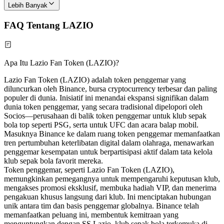
Lebih Banyak
FAQ Tentang LAZIO
Apa Itu Lazio Fan Token (LAZIO)?
Lazio Fan Token (LAZIO) adalah token penggemar yang
diluncurkan oleh Binance, bursa cryptocurrency terbesar dan paling
populer di dunia. Inisiatif ini menandai ekspansi signifikan dalam
dunia token penggemar, yang secara tradisional dipelopori oleh
Socios—perusahaan di balik token penggemar untuk klub sepak
bola top seperti PSG, serta untuk UFC dan acara balap mobil.
Masuknya Binance ke dalam ruang token penggemar memanfaatkan
tren pertumbuhan keterlibatan digital dalam olahraga, menawarkan
penggemar kesempatan untuk berpartisipasi aktif dalam tata kelola
klub sepak bola favorit mereka.
Token penggemar, seperti Lazio Fan Token (LAZIO),
memungkinkan pemegangnya untuk mempengaruhi keputusan klub,
mengakses promosi eksklusif, membuka hadiah VIP, dan menerima
pengakuan khusus langsung dari klub. Ini menciptakan hubungan
unik antara tim dan basis penggemar globalnya. Binance telah
memanfaatkan peluang ini, membentuk kemitraan yang
menguntungkan dengan SS Lazio, klub sepak bola terkemuka di