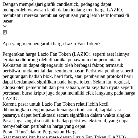
Dengan mempelajari grafik candlestick, pedagang dapat
memperoleh wawasan lebih dalam tentang tren harga LAZIO,
membantu mereka membuat keputusan yang lebih terinformasi di
pasar.
Apa yang mempengaruhi harga Lazio Fan Token?
Pergerakan harga Lazio Fan Token (LAZIO), seperti aset lainnya,
terutama didorong oleh dinamika penawaran dan permintaan.
Kekuatan ini dapat dipengaruhi oleh berbagai faktor, termasuk
peristiwa fundamental dan sentimen pasar. Peristiwa penting seperti
pengurangan hadiah blok, hard fork, atau pembaruan protokol baru
dapat berdampak signifikan pada harga token. Selain itu, regulasi,
adopsi oleh pemerintah dan perusahaan, serta kejadian nyata seperti
peretasan bursa kripto juga dapat memiliki efek langsung pada harga
LAZIO.
Karena pasar untuk Lazio Fan Token relatif lebih kecil
dibandingkan dengan pasar keuangan tradisional, kapitalisasi
pasarnya dapat berfluktuasi secara signifikan dalam waktu singkat.
Pasar juga sangat sensitif terhadap peristiwa eksternal, yang dapat
menyebabkan perubahan harga yang cepat.
Peran “Paus” dalam Pergerakan Harga
Saat meramalkan harga masa depan Lazio Fan Token (LAZIO),