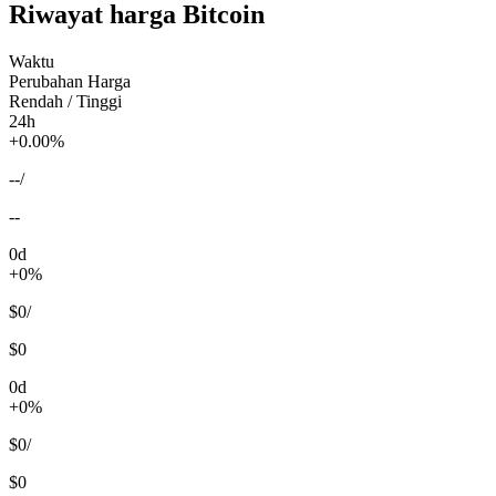
Riwayat harga Bitcoin
Waktu
Perubahan Harga
Rendah / Tinggi
24h
+0.00%
--
/
--
0d
+0%
$0
/
$0
0d
+0%
$0
/
$0