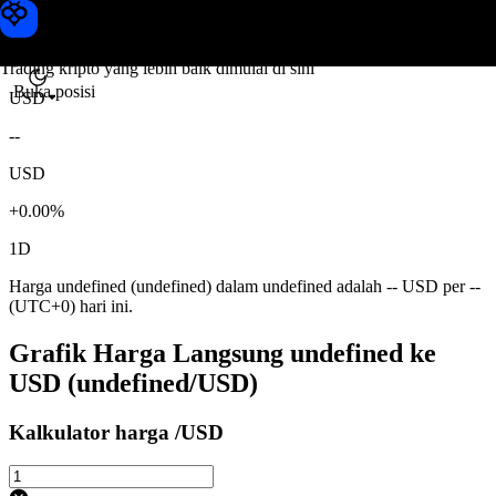
Harga undefined
Toobit
Trading kripto yang lebih baik dimulai di sini
Buka posisi
USD
--
USD
+0.00%
1D
Harga undefined (undefined) dalam undefined adalah -- USD per --
(UTC+0) hari ini.
Grafik Harga Langsung undefined ke
USD (undefined/USD)
Kalkulator harga /USD