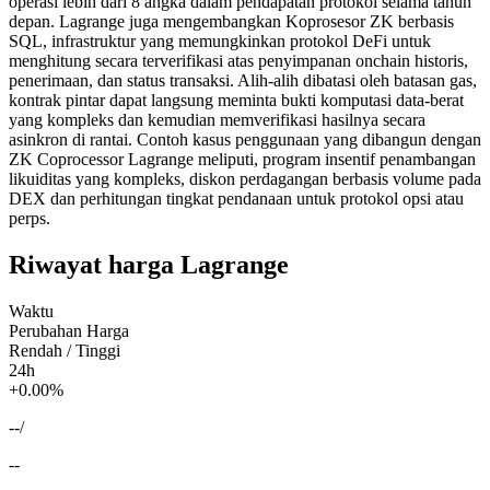
operasi lebih dari 8 angka dalam pendapatan protokol selama tahun
depan. Lagrange juga mengembangkan Koprosesor ZK berbasis
SQL, infrastruktur yang memungkinkan protokol DeFi untuk
menghitung secara terverifikasi atas penyimpanan onchain historis,
penerimaan, dan status transaksi. Alih-alih dibatasi oleh batasan gas,
kontrak pintar dapat langsung meminta bukti komputasi data-berat
yang kompleks dan kemudian memverifikasi hasilnya secara
asinkron di rantai. Contoh kasus penggunaan yang dibangun dengan
ZK Coprocessor Lagrange meliputi, program insentif penambangan
likuiditas yang kompleks, diskon perdagangan berbasis volume pada
DEX dan perhitungan tingkat pendanaan untuk protokol opsi atau
perps.
Riwayat harga Lagrange
Waktu
Perubahan Harga
Rendah / Tinggi
24h
+0.00%
--
/
--