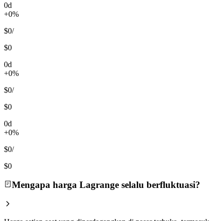
0d
+0%
$0
/
$0
0d
+0%
$0
/
$0
0d
+0%
$0
/
$0
Mengapa harga Lagrange selalu berfluktuasi?