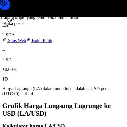
Harga Lagrange
Toobit
Trading kripto yang lebih baik dimulai di sini
Buka posisi
LA
USD
Situs Web
Buku Putih
--
USD
+0.00%
1D
Harga Lagrange (LA) dalam undefined adalah -- USD per --
(UTC+0) hari ini.
Grafik Harga Langsung Lagrange ke
USD (LA/USD)
Kalkulator harga LA/USD