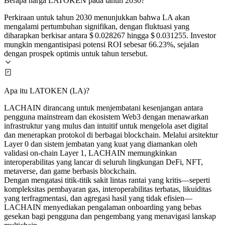
Berapa harga LATOKEN pada tahun 2030?
Perkiraan untuk tahun 2030 menunjukkan bahwa LA akan
mengalami pertumbuhan signifikan, dengan fluktuasi yang
diharapkan berkisar antara $ 0.028267 hingga $ 0.031255. Investor
mungkin mengantisipasi potensi ROI sebesar 66.23%, sejalan
dengan prospek optimis untuk tahun tersebut.
Apa itu LATOKEN (LA)?
LACHAIN dirancang untuk menjembatani kesenjangan antara
pengguna mainstream dan ekosistem Web3 dengan menawarkan
infrastruktur yang mulus dan intuitif untuk mengelola aset digital
dan menerapkan protokol di berbagai blockchain. Melalui arsitektur
Layer 0 dan sistem jembatan yang kuat yang diamankan oleh
validasi on-chain Layer 1, LACHAIN memungkinkan
interoperabilitas yang lancar di seluruh lingkungan DeFi, NFT,
metaverse, dan game berbasis blockchain.
Dengan mengatasi titik-titik sakit lintas rantai yang kritis—seperti
kompleksitas pembayaran gas, interoperabilitas terbatas, likuiditas
yang terfragmentasi, dan agregasi hasil yang tidak efisien—
LACHAIN menyediakan pengalaman onboarding yang bebas
gesekan bagi pengguna dan pengembang yang menavigasi lanskap