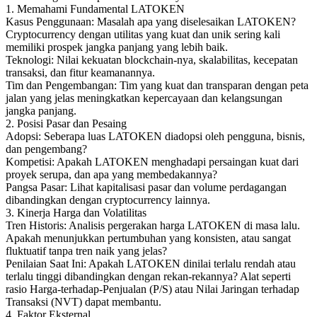
1. Memahami Fundamental LATOKEN
Kasus Penggunaan: Masalah apa yang diselesaikan LATOKEN?
Cryptocurrency dengan utilitas yang kuat dan unik sering kali
memiliki prospek jangka panjang yang lebih baik.
Teknologi: Nilai kekuatan blockchain-nya, skalabilitas, kecepatan
transaksi, dan fitur keamanannya.
Tim dan Pengembangan: Tim yang kuat dan transparan dengan peta
jalan yang jelas meningkatkan kepercayaan dan kelangsungan
jangka panjang.
2. Posisi Pasar dan Pesaing
Adopsi: Seberapa luas LATOKEN diadopsi oleh pengguna, bisnis,
dan pengembang?
Kompetisi: Apakah LATOKEN menghadapi persaingan kuat dari
proyek serupa, dan apa yang membedakannya?
Pangsa Pasar: Lihat kapitalisasi pasar dan volume perdagangan
dibandingkan dengan cryptocurrency lainnya.
3. Kinerja Harga dan Volatilitas
Tren Historis: Analisis pergerakan harga LATOKEN di masa lalu.
Apakah menunjukkan pertumbuhan yang konsisten, atau sangat
fluktuatif tanpa tren naik yang jelas?
Penilaian Saat Ini: Apakah LATOKEN dinilai terlalu rendah atau
terlalu tinggi dibandingkan dengan rekan-rekannya? Alat seperti
rasio Harga-terhadap-Penjualan (P/S) atau Nilai Jaringan terhadap
Transaksi (NVT) dapat membantu.
4. Faktor Eksternal