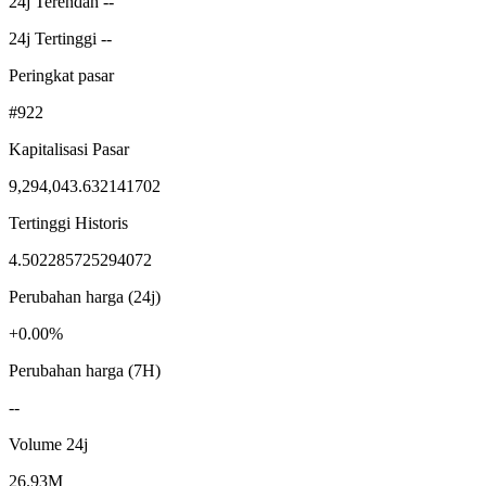
24j Terendah --
24j Tertinggi --
Peringkat pasar
#922
Kapitalisasi Pasar
9,294,043.632141702
Tertinggi Historis
4.502285725294072
Perubahan harga (24j)
+0.00%
Perubahan harga (7H)
--
Volume 24j
26.93M