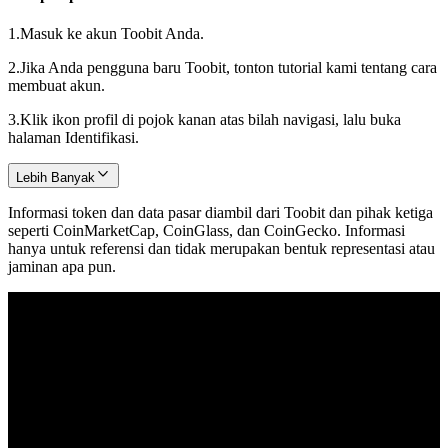
1.
Masuk ke akun Toobit Anda.
2.
Jika Anda pengguna baru Toobit, tonton tutorial kami tentang cara
membuat akun.
3.
Klik ikon profil di pojok kanan atas bilah navigasi, lalu buka
halaman Identifikasi.
Lebih Banyak
Informasi token dan data pasar diambil dari Toobit dan pihak ketiga
seperti CoinMarketCap, CoinGlass, dan CoinGecko. Informasi
hanya untuk referensi dan tidak merupakan bentuk representasi atau
jaminan apa pun.
© 2026 Toobit.com. All rights reserved.
Peringatan Risiko