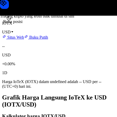
Harga IoTeX
Toobit
Trading kripto yang lebih baik dimulai di sini
Buka posisi
IOTX
USD
Situs Web
Buku Putih
--
USD
+0.00%
1D
Harga IoTeX (IOTX) dalam undefined adalah -- USD per --
(UTC+0) hari ini.
Grafik Harga Langsung IoTeX ke USD
(IOTX/USD)
Kalkulator harga IOTX/USD