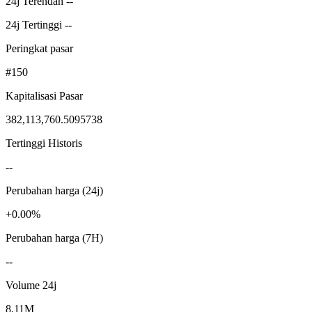
24j Terendah --
24j Tertinggi --
Peringkat pasar
#150
Kapitalisasi Pasar
382,113,760.5095738
Tertinggi Historis
--
Perubahan harga (24j)
+0.00%
Perubahan harga (7H)
--
Volume 24j
8.11M