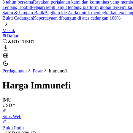
3 tahun bersama
Rayakan perjalanan kami dan komunitas yang mem
Tentang Toobit
Pelajari lebih lanjut tentang platform global terkemuk
Saran & Umpan Balik
Bagikan ide Anda untuk meningkatkan exchan
Bukti Cadangan
Kepercayaan dibangun di atas cadangan 100%
Masuk
Daftar
🔥BTC/USDT
Perdagangan
Pasar
Immunefi
Harga Immunefi
IMU
USD
Situs Web
Buku Putih