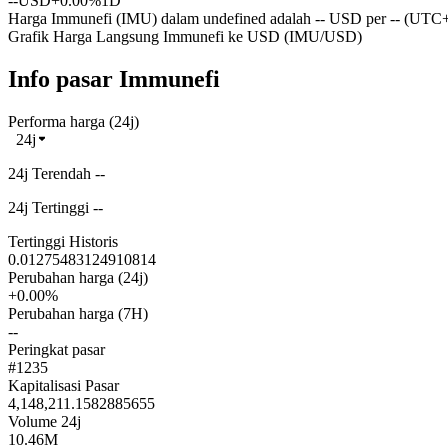
--
USD
+0.00%
1D
Harga Immunefi (IMU) dalam undefined adalah -- USD per -- (UTC+0
Grafik Harga Langsung Immunefi ke USD (IMU/USD)
Info pasar Immunefi
Performa harga (24j)
24j
24j Terendah --
24j Tertinggi --
Tertinggi Historis
0.01275483124910814
Perubahan harga (24j)
+0.00%
Perubahan harga (7H)
--
Peringkat pasar
#1235
Kapitalisasi Pasar
4,148,211.1582885655
Volume 24j
10.46M