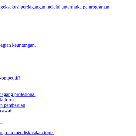
engeksekusi perdagangan melalui antarmuka pemrograman
bagian keuntungan.
kompetitif!
dagang profesional
latform
dan pembaruan
h awal
f.
an, dan mendiskusikan topik