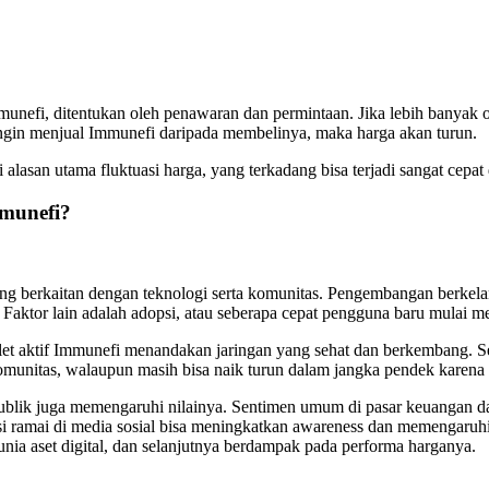
mmunefi, ditentukan oleh penawaran dan permintaan. Jika lebih banyak
 ingin menjual Immunefi daripada membelinya, maka harga akan turun.
lasan utama fluktuasi harga, yang terkadang bisa terjadi sangat cepat di
munefi?
ng berkaitan dengan teknologi serta komunitas. Pengembangan berkelan
tif. Faktor lain adalah adopsi, atau seberapa cepat pengguna baru mul
et aktif Immunefi menandakan jaringan yang sehat dan berkembang. Sela
i komunitas, walaupun masih bisa naik turun dalam jangka pendek karen
 publik juga memengaruhi nilainya. Sentimen umum di pasar keuangan dan
i ramai di media sosial bisa meningkatkan awareness dan memengaruhi
nia aset digital, dan selanjutnya berdampak pada performa harganya.