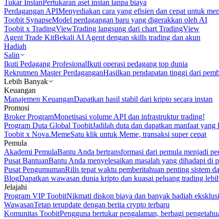
Tukar Instan
Pertukaran aset instan tanpa biaya
Perdagangan API
Menyediakan cara yang efisien dan cepat untuk m
Toobit Synapse
Model perdagangan baru yang digerakkan oleh AI
Toobit x TradingView
Trading langsung dari chart TradingView
Agent Trade Kit
Bekali AI Agent dengan skills trading dan akun
Hadiah
Salin
Ikuti Pedagang Profesional
Ikuti operasi pedagang top dunia
Rekrutmen Master Perdagangan
Hasilkan pendapatan tinggi dari pem
Lebih Banyak
Keuangan
Manajemen Keuangan
Dapatkan hasil stabil dari kripto secara instan
Promosi
Broker Program
Monetisasi volume API dan infrastruktur trading!
Program Duta Global Toobit
Jadilah duta dan dapatkan manfaat yang 
Toobit x Nova.Meme
Satu klik untuk Meme, transaksi super cepat
Pemula
Akademi Pemula
Bantu Anda bertransformasi dari pemula menjadi pe
Pusat Bantuan
Bantu Anda menyelesaikan masalah yang dihadapi di p
Pusat Pengumuman
Rilis tepat waktu pemberitahuan penting sistem 
Blog
Dapatkan wawasan dunia kripto dan kuasai peluang trading lebi
Jelajahi
Program VIP Toobit
Nikmati diskon biaya dan banyak hadiah eksklusi
Wawasan
Tetap terupdate dengan berita crypto terbaru
Komunitas Toobit
Pengguna bertukar pengalaman, berbagi pengetahu