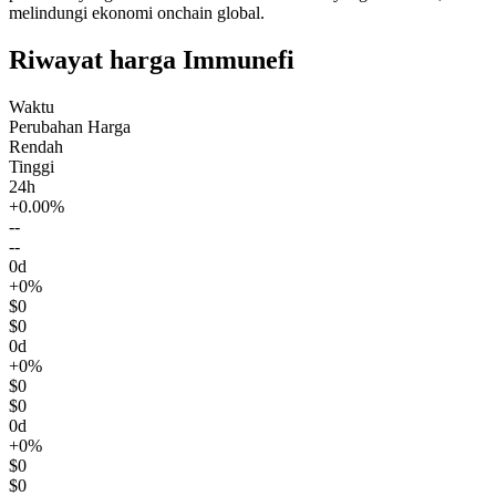
melindungi ekonomi onchain global.
Riwayat harga Immunefi
Waktu
Perubahan Harga
Rendah
Tinggi
24h
+0.00%
--
--
0d
+0%
$0
$0
0d
+0%
$0
$0
0d
+0%
$0
$0