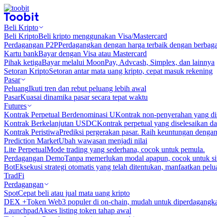
Beli Kripto
Beli Kripto
Beli kripto menggunakan Visa/Mastercard
Perdagangan P2P
Perdagangkan dengan harga terbaik dengan berbaga
Kartu bank
Bayar dengan Visa atau Mastercard
Pihak ketiga
Bayar melalui MoonPay, Advcash, Simplex, dan lainnya
Setoran Kripto
Setoran antar mata uang kripto, cepat masuk rekening
Pasar
Peluang
Ikuti tren dan rebut peluang lebih awal
Pasar
Kuasai dinamika pasar secara tepat waktu
Futures
Kontrak Perpetual Berdenominasi U
Kontrak non-penyerahan yang d
Kontrak Berkelanjutan USDC
Kontrak perpetual yang diselesaikan
Kontrak Peristiwa
Prediksi pergerakan pasar. Raih keuntungan denga
Prediction Market
Ubah wawasan menjadi nilai
Lite Perpetual
Mode trading yang sederhana, cocok untuk pemula.
Perdagangan Demo
Tanpa memerlukan modal apapun, cocok untuk sim
Bot
Eksekusi strategi otomatis yang telah ditentukan, manfaatkan peluan
TradFi
Perdagangan
Spot
Cepat beli atau jual mata uang kripto
DEX +
Token Web3 populer di on-chain, mudah untuk diperdagangk
Launchpad
Akses listing token tahap awal