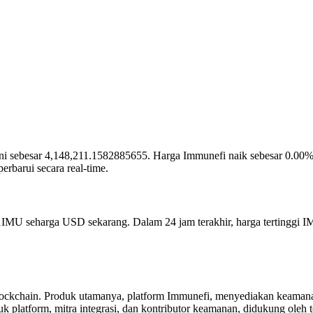
at ini sebesar 4,148,211.1582885655. Harga Immunefi naik sebesar 0.00
barui secara real-time.
 1IMU seharga USD sekarang. Dalam 24 jam terakhir, harga tertinggi 
blockchain. Produk utamanya, platform Immunefi, menyediakan keaman
uk platform, mitra integrasi, dan kontributor keamanan, didukung oleh