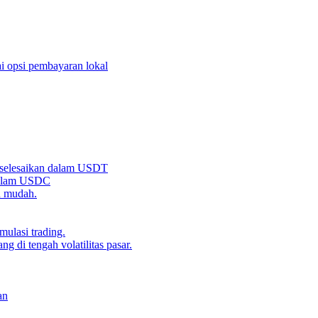
i opsi pembayaran lokal
iselesaikan dalam USDT
 dalam USDC
n mudah.
ulasi trading.
g di tengah volatilitas pasar.
an