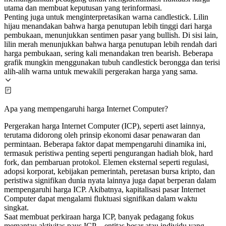
utama dan membuat keputusan yang terinformasi.
Penting juga untuk menginterpretasikan warna candlestick. Lilin
hijau menandakan bahwa harga penutupan lebih tinggi dari harga
pembukaan, menunjukkan sentimen pasar yang bullish. Di sisi lain,
lilin merah menunjukkan bahwa harga penutupan lebih rendah dari
harga pembukaan, sering kali menandakan tren bearish. Beberapa
grafik mungkin menggunakan tubuh candlestick berongga dan terisi
alih-alih warna untuk mewakili pergerakan harga yang sama.
Apa yang mempengaruhi harga Internet Computer?
Pergerakan harga Internet Computer (ICP), seperti aset lainnya,
terutama didorong oleh prinsip ekonomi dasar penawaran dan
permintaan. Beberapa faktor dapat mempengaruhi dinamika ini,
termasuk peristiwa penting seperti pengurangan hadiah blok, hard
fork, dan pembaruan protokol. Elemen eksternal seperti regulasi,
adopsi korporat, kebijakan pemerintah, peretasan bursa kripto, dan
peristiwa signifikan dunia nyata lainnya juga dapat berperan dalam
mempengaruhi harga ICP. Akibatnya, kapitalisasi pasar Internet
Computer dapat mengalami fluktuasi signifikan dalam waktu
singkat.
Saat membuat perkiraan harga ICP, banyak pedagang fokus
memantau aktivitas paus ICP—entitas besar atau individu yang