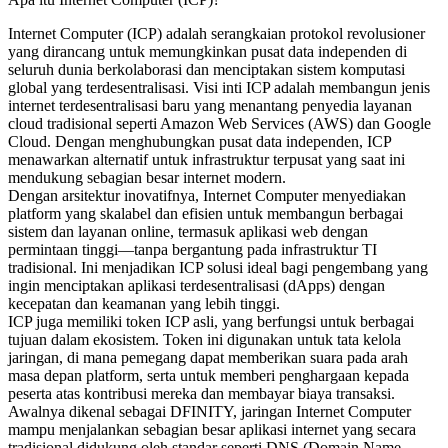
Internet Computer (ICP) adalah serangkaian protokol revolusioner
yang dirancang untuk memungkinkan pusat data independen di
seluruh dunia berkolaborasi dan menciptakan sistem komputasi
global yang terdesentralisasi. Visi inti ICP adalah membangun jenis
internet terdesentralisasi baru yang menantang penyedia layanan
cloud tradisional seperti Amazon Web Services (AWS) dan Google
Cloud. Dengan menghubungkan pusat data independen, ICP
menawarkan alternatif untuk infrastruktur terpusat yang saat ini
mendukung sebagian besar internet modern.
Dengan arsitektur inovatifnya, Internet Computer menyediakan
platform yang skalabel dan efisien untuk membangun berbagai
sistem dan layanan online, termasuk aplikasi web dengan
permintaan tinggi—tanpa bergantung pada infrastruktur TI
tradisional. Ini menjadikan ICP solusi ideal bagi pengembang yang
ingin menciptakan aplikasi terdesentralisasi (dApps) dengan
kecepatan dan keamanan yang lebih tinggi.
ICP juga memiliki token ICP asli, yang berfungsi untuk berbagai
tujuan dalam ekosistem. Token ini digunakan untuk tata kelola
jaringan, di mana pemegang dapat memberikan suara pada arah
masa depan platform, serta untuk memberi penghargaan kepada
peserta atas kontribusi mereka dan membayar biaya transaksi.
Awalnya dikenal sebagai DFINITY, jaringan Internet Computer
mampu menjalankan sebagian besar aplikasi internet yang secara
tradisional didukung oleh standar seperti DNS (Domain Name