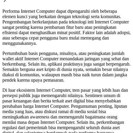
Performa Internet Computer dapat dipengaruhi oleh beberapa
elemen kunci yang berkaitan dengan teknologi serta komunitas.
Pengembangan berkelanjutan pada teknologi inti Internet Computer
sangat penting karena pembaruan fitur baru atau peningkatan
efisiensi dapat menghasilkan minat positif. Faktor lain adalah adopsi,
atau seberapa cepat pengguna baru mulai memegang dan
menggunakannya.
Pertumbuhan basis pengguna, misalnya, atau peningkatan jumlah
wallet aktif Internet Computer menandakan jaringan yang sehat dan
berkembang. Selain itu, aplikasi praktisnya juga sangat berpengaruh.
Semakin berguna aset kripto di dunia nyata, semakin besar nilainya
diakui di komunitas, walaupun masih bisa naik turun dalam jangka
pendek karena upaya pemasaran.
Di luar ekosistem Internet Computer, tren pasar yang lebih luas dan
persepsi publik juga memengaruhi nilainya. Sentimen umum di
pasar keuangan dan berita terkait aset digital bisa menyebabkan
perubahan harga Internet Computer. Pengumuman penting, liputan
media yang luas, atau diskusi ramai di media sosial bisa
meningkatkan awareness dan memengaruhi bagaimana orang
menilai masa depan Internet Computer. Selain itu, perkembangan
regulasi dari pemerintah bisa mempengaruhi seluruh dunia aset
digital, dan selanjutnya berdampak pada performa harganya.