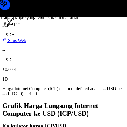
Harga Internet Computer
Toobit
Trading kripto yang lebih baik dimulai di sini
Buka posisi
ICP
USD
Situs Web
--
USD
+0.00%
1D
Harga Internet Computer (ICP) dalam undefined adalah -- USD per
-- (UTC+0) hari ini.
Grafik Harga Langsung Internet
Computer ke USD (ICP/USD)
Kalkulator harga ICP/USD