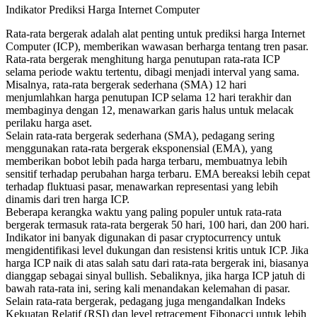
Indikator Prediksi Harga Internet Computer
Rata-rata bergerak adalah alat penting untuk prediksi harga Internet
Computer (ICP), memberikan wawasan berharga tentang tren pasar.
Rata-rata bergerak menghitung harga penutupan rata-rata ICP
selama periode waktu tertentu, dibagi menjadi interval yang sama.
Misalnya, rata-rata bergerak sederhana (SMA) 12 hari
menjumlahkan harga penutupan ICP selama 12 hari terakhir dan
membaginya dengan 12, menawarkan garis halus untuk melacak
perilaku harga aset.
Selain rata-rata bergerak sederhana (SMA), pedagang sering
menggunakan rata-rata bergerak eksponensial (EMA), yang
memberikan bobot lebih pada harga terbaru, membuatnya lebih
sensitif terhadap perubahan harga terbaru. EMA bereaksi lebih cepat
terhadap fluktuasi pasar, menawarkan representasi yang lebih
dinamis dari tren harga ICP.
Beberapa kerangka waktu yang paling populer untuk rata-rata
bergerak termasuk rata-rata bergerak 50 hari, 100 hari, dan 200 hari.
Indikator ini banyak digunakan di pasar cryptocurrency untuk
mengidentifikasi level dukungan dan resistensi kritis untuk ICP. Jika
harga ICP naik di atas salah satu dari rata-rata bergerak ini, biasanya
dianggap sebagai sinyal bullish. Sebaliknya, jika harga ICP jatuh di
bawah rata-rata ini, sering kali menandakan kelemahan di pasar.
Selain rata-rata bergerak, pedagang juga mengandalkan Indeks
Kekuatan Relatif (RSI) dan level retracement Fibonacci untuk lebih