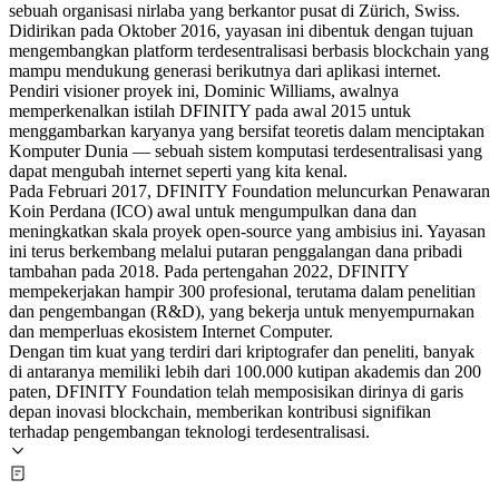
sebuah organisasi nirlaba yang berkantor pusat di Zürich, Swiss.
Didirikan pada Oktober 2016, yayasan ini dibentuk dengan tujuan
mengembangkan platform terdesentralisasi berbasis blockchain yang
mampu mendukung generasi berikutnya dari aplikasi internet.
Pendiri visioner proyek ini, Dominic Williams, awalnya
memperkenalkan istilah DFINITY pada awal 2015 untuk
menggambarkan karyanya yang bersifat teoretis dalam menciptakan
Komputer Dunia — sebuah sistem komputasi terdesentralisasi yang
dapat mengubah internet seperti yang kita kenal.
Pada Februari 2017, DFINITY Foundation meluncurkan Penawaran
Koin Perdana (ICO) awal untuk mengumpulkan dana dan
meningkatkan skala proyek open-source yang ambisius ini. Yayasan
ini terus berkembang melalui putaran penggalangan dana pribadi
tambahan pada 2018. Pada pertengahan 2022, DFINITY
mempekerjakan hampir 300 profesional, terutama dalam penelitian
dan pengembangan (R&D), yang bekerja untuk menyempurnakan
dan memperluas ekosistem Internet Computer.
Dengan tim kuat yang terdiri dari kriptografer dan peneliti, banyak
di antaranya memiliki lebih dari 100.000 kutipan akademis dan 200
paten, DFINITY Foundation telah memposisikan dirinya di garis
depan inovasi blockchain, memberikan kontribusi signifikan
terhadap pengembangan teknologi terdesentralisasi.