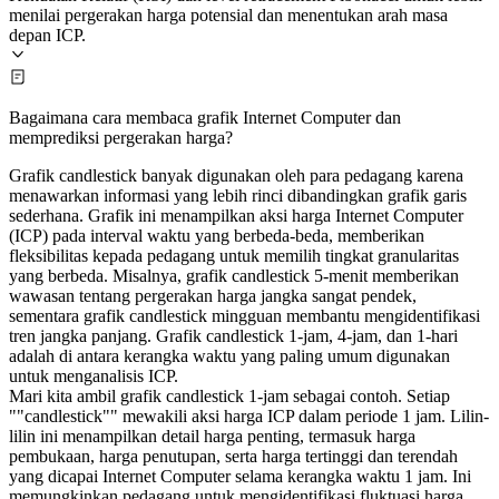
menilai pergerakan harga potensial dan menentukan arah masa
depan ICP.
Bagaimana cara membaca grafik Internet Computer dan
memprediksi pergerakan harga?
Grafik candlestick banyak digunakan oleh para pedagang karena
menawarkan informasi yang lebih rinci dibandingkan grafik garis
sederhana. Grafik ini menampilkan aksi harga Internet Computer
(ICP) pada interval waktu yang berbeda-beda, memberikan
fleksibilitas kepada pedagang untuk memilih tingkat granularitas
yang berbeda. Misalnya, grafik candlestick 5-menit memberikan
wawasan tentang pergerakan harga jangka sangat pendek,
sementara grafik candlestick mingguan membantu mengidentifikasi
tren jangka panjang. Grafik candlestick 1-jam, 4-jam, dan 1-hari
adalah di antara kerangka waktu yang paling umum digunakan
untuk menganalisis ICP.
Mari kita ambil grafik candlestick 1-jam sebagai contoh. Setiap
""candlestick"" mewakili aksi harga ICP dalam periode 1 jam. Lilin-
lilin ini menampilkan detail harga penting, termasuk harga
pembukaan, harga penutupan, serta harga tertinggi dan terendah
yang dicapai Internet Computer selama kerangka waktu 1 jam. Ini
memungkinkan pedagang untuk mengidentifikasi fluktuasi harga