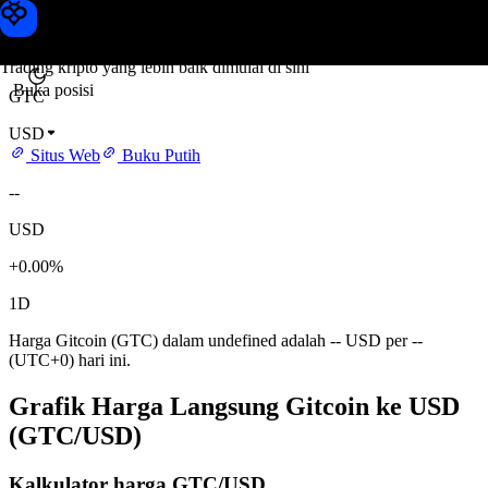
Harga Gitcoin
Toobit
Trading kripto yang lebih baik dimulai di sini
Buka posisi
GTC
USD
Situs Web
Buku Putih
--
USD
+0.00%
1D
Harga Gitcoin (GTC) dalam undefined adalah -- USD per --
(UTC+0) hari ini.
Grafik Harga Langsung Gitcoin ke USD
(GTC/USD)
Kalkulator harga GTC/USD