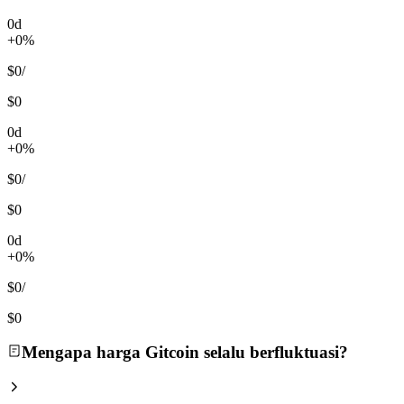
0d
+0%
$0
/
$0
0d
+0%
$0
/
$0
0d
+0%
$0
/
$0
Mengapa harga Gitcoin selalu berfluktuasi?