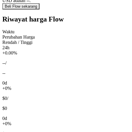
USD adalah --.
Beli Flow sekarang
Riwayat harga Flow
Waktu
Perubahan Harga
Rendah / Tinggi
24h
+0.00%
--
/
--
0d
+0%
$0
/
$0
0d
+0%