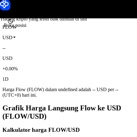
Harga Flow
Toobit
Trading kripto yang lebih baik dimulai di sini
Buka posisi
FLOW
USD
--
USD
+0.00%
1D
Harga Flow (FLOW) dalam undefined adalah -- USD per --
(UTC+0) hari ini.
Grafik Harga Langsung Flow ke USD
(FLOW/USD)
Kalkulator harga FLOW/USD