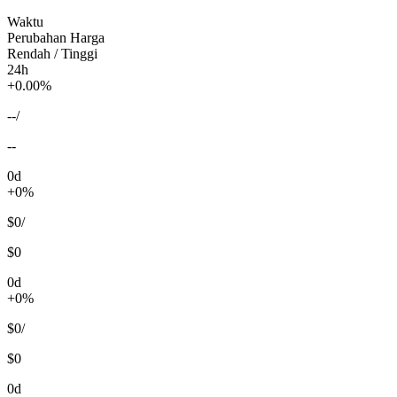
Waktu
Perubahan Harga
Rendah / Tinggi
24h
+0.00%
--
/
--
0d
+0%
$0
/
$0
0d
+0%
$0
/
$0
0d