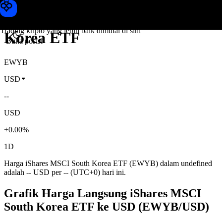
Harga iShares MSCI South
Toobit
Trading kripto yang lebih baik dimulai di sini
Korea ETF
Buka posisi
EWYB
USD
--
USD
+0.00%
1D
Harga iShares MSCI South Korea ETF (EWYB) dalam undefined
adalah -- USD per -- (UTC+0) hari ini.
Grafik Harga Langsung iShares MSCI
South Korea ETF ke USD (EWYB/USD)