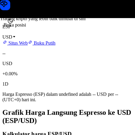
Harga Espresso
Toobit
Trading kripto yang lebih baik dimulai di sini
Buka posisi
ESP
USD
Situs Web
Buku Putih
--
USD
+0.00%
1D
Harga Espresso (ESP) dalam undefined adalah -- USD per --
(UTC+0) hari ini.
Grafik Harga Langsung Espresso ke USD
(ESP/USD)
Kalkulator harga ESP/USD