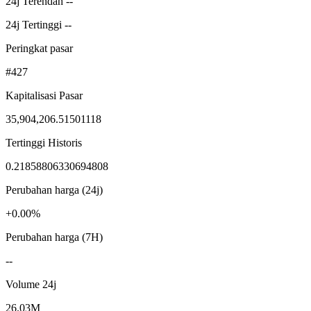
24j Terendah --
24j Tertinggi --
Peringkat pasar
#427
Kapitalisasi Pasar
35,904,206.51501118
Tertinggi Historis
0.21858806330694808
Perubahan harga (24j)
+0.00%
Perubahan harga (7H)
--
Volume 24j
26.03M