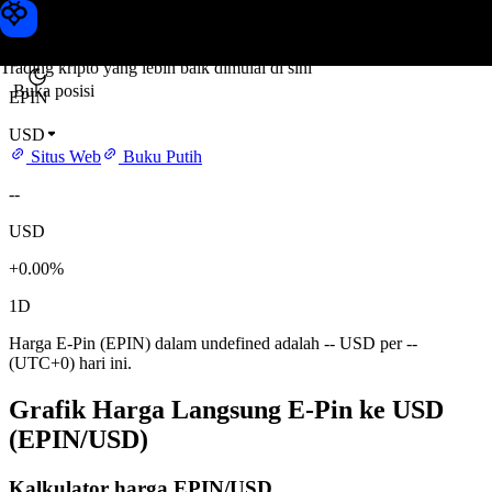
Harga E-Pin
Toobit
Trading kripto yang lebih baik dimulai di sini
Buka posisi
EPIN
USD
Situs Web
Buku Putih
--
USD
+0.00%
1D
Harga E-Pin (EPIN) dalam undefined adalah -- USD per --
(UTC+0) hari ini.
Grafik Harga Langsung E-Pin ke USD
(EPIN/USD)
Kalkulator harga EPIN/USD