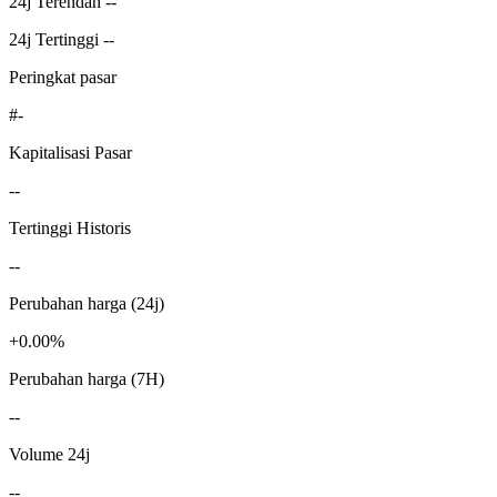
24j Terendah --
24j Tertinggi --
Peringkat pasar
#-
Kapitalisasi Pasar
--
Tertinggi Historis
--
Perubahan harga (24j)
+0.00%
Perubahan harga (7H)
--
Volume 24j
--