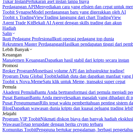
Tukar Instan
Pertukaran aset instan tanpa biaya
Perdagangan API
Menyediakan cara yang efisien dan cepat untuk m
Toobit Synapse
Model perdagangan baru yang digerakkan oleh AI
Toobit x TradingView
Trading langsung dari chart TradingView
Agent Trade Kit
Bekali AI Agent dengan skills trading dan akun
Hadiah
Salin
Ikuti Pedagang Profesional
Ikuti operasi pedagang top dunia
Rekrutmen Master Perdagangan
Hasilkan pendapatan tinggi dari pem
Lebih Banyak
Keuangan
Manajemen Keuangan
Dapatkan hasil stabil dari kripto secara instan
Promosi
Broker Program
Monetisasi volume API dan infrastruktur trading!
Program Duta Global Toobit
Jadilah duta dan dapatkan manfaat yang 
Toobit x Nova.Meme
Satu klik untuk Meme, transaksi super cepat
Pemula
Akademi Pemula
Bantu Anda bertransformasi dari pemula menjadi pe
Pusat Bantuan
Bantu Anda menyelesaikan masalah yang dihadapi di p
Pusat Pengumuman
Rilis tepat waktu pemberitahuan penting sistem 
Blog
Dapatkan wawasan dunia kripto dan kuasai peluang trading lebi
Jelajahi
Program VIP Toobit
Nikmati diskon biaya dan banyak hadiah eksklusi
Wawasan
Tetap terupdate dengan berita crypto terbaru
Komunitas Toobit
Pengguna bertukar pengalaman, berbagi pengetahu