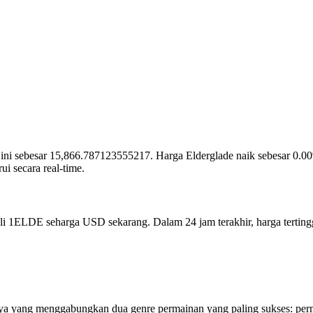
saat ini sebesar 15,866.787123555217. Harga Elderglade naik sebesar 0.
 secara real-time.
beli 1ELDE seharga USD sekarang. Dalam 24 jam terakhir, harga tert
utnya yang menggabungkan dua genre permainan yang paling sukses: p