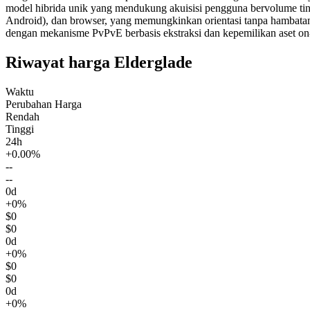
model hibrida unik yang mendukung akuisisi pengguna bervolume tingg
Android), dan browser, yang memungkinkan orientasi tanpa hambata
dengan mekanisme PvPvE berbasis ekstraksi dan kepemilikan aset o
Riwayat harga Elderglade
Waktu
Perubahan Harga
Rendah
Tinggi
24h
+0.00%
--
--
0d
+0%
$0
$0
0d
+0%
$0
$0
0d
+0%