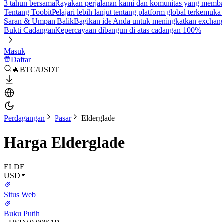
3 tahun bersama
Rayakan perjalanan kami dan komunitas yang mem
Tentang Toobit
Pelajari lebih lanjut tentang platform global terkemuk
Saran & Umpan Balik
Bagikan ide Anda untuk meningkatkan exchan
Bukti Cadangan
Kepercayaan dibangun di atas cadangan 100%
Masuk
Daftar
🔥BTC/USDT
Perdagangan
Pasar
Elderglade
Harga Elderglade
ELDE
USD
Situs Web
Buku Putih