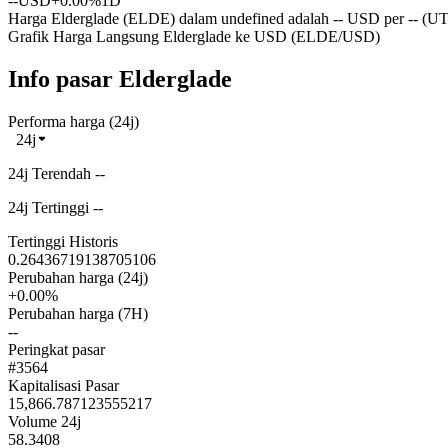
--
USD
+0.00%
1D
Harga Elderglade (ELDE) dalam undefined adalah -- USD per -- (UTC
Grafik Harga Langsung Elderglade ke USD (ELDE/USD)
Info pasar Elderglade
Performa harga (24j)
24j
24j Terendah --
24j Tertinggi --
Tertinggi Historis
0.26436719138705106
Perubahan harga (24j)
+0.00%
Perubahan harga (7H)
--
Peringkat pasar
#3564
Kapitalisasi Pasar
15,866.787123555217
Volume 24j
58.3408