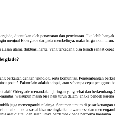
derglade, ditentukan oleh penawaran dan permintaan. Jika lebih banya
 ingin menjual Elderglade daripada membelinya, maka harga akan turun.
lasan utama fluktuasi harga, yang terkadang bisa terjadi sangat cepat di
derglade?
ng berkaitan dengan teknologi serta komunitas. Pengembangan berkelan
minat positif. Faktor lain adalah adopsi, atau seberapa cepat penggu
t aktif Elderglade menandakan jaringan yang sehat dan berkembang. Se
i komunitas, walaupun masih bisa naik turun dalam jangka pendek karen
i publik juga memengaruhi nilainya. Sentimen umum di pasar keuangan d
usi ramai di media sosial bisa meningkatkan awareness dan memengaruh
nia aset digital, dan selanjutnya berdampak pada performa harganya.