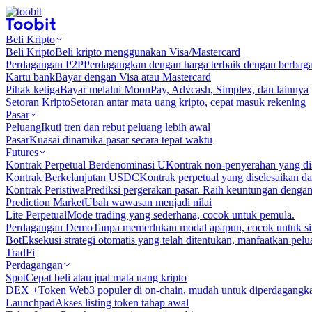
Beli Kripto
Beli Kripto
Beli kripto menggunakan Visa/Mastercard
Perdagangan P2P
Perdagangkan dengan harga terbaik dengan berbaga
Kartu bank
Bayar dengan Visa atau Mastercard
Pihak ketiga
Bayar melalui MoonPay, Advcash, Simplex, dan lainnya
Setoran Kripto
Setoran antar mata uang kripto, cepat masuk rekening
Pasar
Peluang
Ikuti tren dan rebut peluang lebih awal
Pasar
Kuasai dinamika pasar secara tepat waktu
Futures
Kontrak Perpetual Berdenominasi U
Kontrak non-penyerahan yang d
Kontrak Berkelanjutan USDC
Kontrak perpetual yang diselesaikan
Kontrak Peristiwa
Prediksi pergerakan pasar. Raih keuntungan denga
Prediction Market
Ubah wawasan menjadi nilai
Lite Perpetual
Mode trading yang sederhana, cocok untuk pemula.
Perdagangan Demo
Tanpa memerlukan modal apapun, cocok untuk sim
Bot
Eksekusi strategi otomatis yang telah ditentukan, manfaatkan peluan
TradFi
Perdagangan
Spot
Cepat beli atau jual mata uang kripto
DEX +
Token Web3 populer di on-chain, mudah untuk diperdagangk
Launchpad
Akses listing token tahap awal