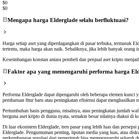
$0
$0
Mengapa harga Elderglade selalu berfluktuasi?
Harga setiap aset yang diperdagangkan di pasar terbuka, termasuk El
tertentu, maka harga akan naik. Sebaliknya, jika lebih banyak orang
Keseimbangan konstan antara pembeli dan penjual aset kripto menjadi a
Faktor apa yang memengaruhi performa harga El
Performa Elderglade dapat dipengaruhi oleh beberapa elemen kunci ya
pembaruan fitur baru atau peningkatan efisiensi dapat menghasilkan 
Pertumbuhan basis pengguna, misalnya, atau peningkatan jumlah walle
berguna aset kripto di dunia nyata, semakin besar nilainya diakui d
Di luar ekosistem Elderglade, tren pasar yang lebih luas dan perseps
Elderglade. Pengumuman penting, liputan media yang luas, atau disk
perkembangan regulasi dari pemerintah bisa mempengaruhi seluruh du