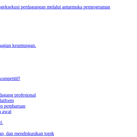
engeksekusi perdagangan melalui antarmuka pemrograman
bagian keuntungan.
kompetitif!
dagang profesional
latform
dan pembaruan
h awal
f.
an, dan mendiskusikan topik