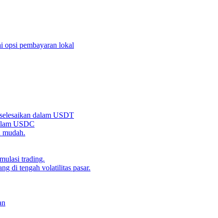
i opsi pembayaran lokal
iselesaikan dalam USDT
 dalam USDC
n mudah.
ulasi trading.
g di tengah volatilitas pasar.
an