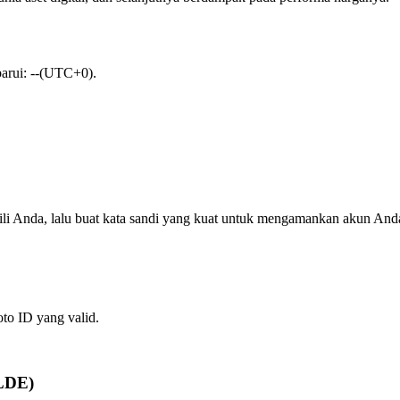
barui: --(UTC+0).
ili Anda, lalu buat kata sandi yang kuat untuk mengamankan akun And
oto ID yang valid.
ELDE)