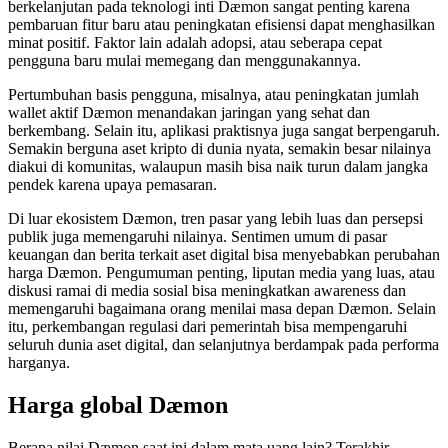
berkelanjutan pada teknologi inti Dæmon sangat penting karena
pembaruan fitur baru atau peningkatan efisiensi dapat menghasilkan
minat positif. Faktor lain adalah adopsi, atau seberapa cepat
pengguna baru mulai memegang dan menggunakannya.
Pertumbuhan basis pengguna, misalnya, atau peningkatan jumlah
wallet aktif Dæmon menandakan jaringan yang sehat dan
berkembang. Selain itu, aplikasi praktisnya juga sangat berpengaruh.
Semakin berguna aset kripto di dunia nyata, semakin besar nilainya
diakui di komunitas, walaupun masih bisa naik turun dalam jangka
pendek karena upaya pemasaran.
Di luar ekosistem Dæmon, tren pasar yang lebih luas dan persepsi
publik juga memengaruhi nilainya. Sentimen umum di pasar
keuangan dan berita terkait aset digital bisa menyebabkan perubahan
harga Dæmon. Pengumuman penting, liputan media yang luas, atau
diskusi ramai di media sosial bisa meningkatkan awareness dan
memengaruhi bagaimana orang menilai masa depan Dæmon. Selain
itu, perkembangan regulasi dari pemerintah bisa mempengaruhi
seluruh dunia aset digital, dan selanjutnya berdampak pada performa
harganya.
Harga global Dæmon
Berapa nilai Dæmon saat ini dalam mata uang lain? Terakhir