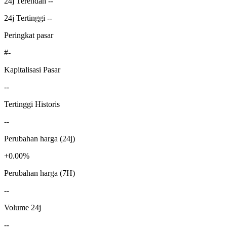
24j Terendah --
24j Tertinggi --
Peringkat pasar
#-
Kapitalisasi Pasar
--
Tertinggi Historis
--
Perubahan harga (24j)
+0.00%
Perubahan harga (7H)
--
Volume 24j
--