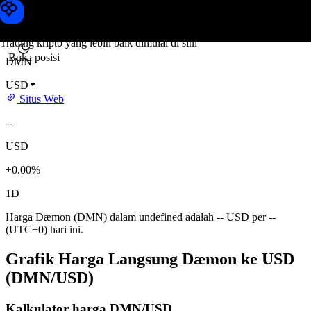
Harga Dæmon
Toobit
Trading kripto yang lebih baik dimulai di sini
Buka posisi
DMN
USD
Situs Web
--
USD
+0.00%
1D
Harga Dæmon (DMN) dalam undefined adalah -- USD per --
(UTC+0) hari ini.
Grafik Harga Langsung Dæmon ke USD
(DMN/USD)
Kalkulator harga DMN/USD