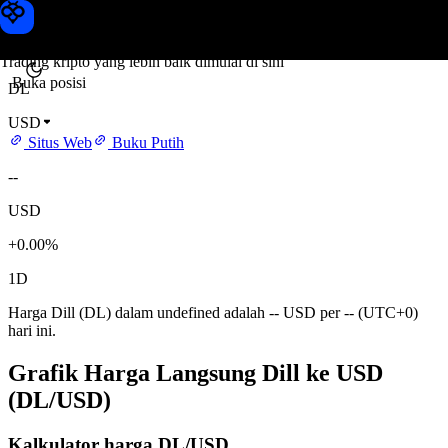
Harga Dill
Toobit
Trading kripto yang lebih baik dimulai di sini
Buka posisi
DL
USD
Situs Web
Buku Putih
--
USD
+0.00%
1D
Harga Dill (DL) dalam undefined adalah -- USD per -- (UTC+0)
hari ini.
Grafik Harga Langsung Dill ke USD
(DL/USD)
Kalkulator harga DL/USD