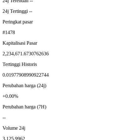
24j Terendah --
24j Tertinggi --
Peringkat pasar
#1478
Kapitalisasi Pasar
2,234,671.6730762636
Tertinggi Historis
0.01977908990922744
Perubahan harga (24j)
+0.00%
Perubahan harga (7H)
--
Volume 24j
3,125.9962