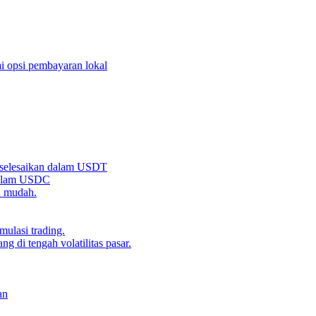
i opsi pembayaran lokal
iselesaikan dalam USDT
 dalam USDC
n mudah.
ulasi trading.
g di tengah volatilitas pasar.
an