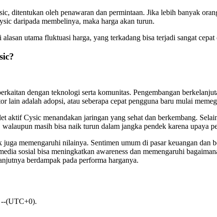
sic, ditentukan oleh penawaran dan permintaan. Jika lebih banyak ora
Cysic daripada membelinya, maka harga akan turun.
lasan utama fluktuasi harga, yang terkadang bisa terjadi sangat cepat di
sic?
erkaitan dengan teknologi serta komunitas. Pengembangan berkelanjutan
Faktor lain adalah adopsi, atau seberapa cepat pengguna baru mulai me
t aktif Cysic menandakan jaringan yang sehat dan berkembang. Selain 
tas, walaupun masih bisa naik turun dalam jangka pendek karena upaya p
lik juga memengaruhi nilainya. Sentimen umum di pasar keuangan dan be
 media sosial bisa meningkatkan awareness dan memengaruhi bagaimana
elanjutnya berdampak pada performa harganya.
: --(UTC+0).