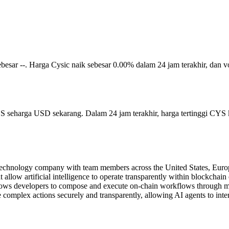
ini sebesar --. Harga Cysic naik sebesar 0.00% dalam 24 jam terakhir, 
YS seharga USD sekarang. Dalam 24 jam terakhir, harga tertinggi CYS
chnology company with team members across the United States, Europe,
t allow artificial intelligence to operate transparently within blockcha
lows developers to compose and execute on-chain workflows through mo
lex actions securely and transparently, allowing AI agents to interac