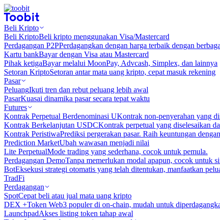
Beli Kripto
Beli Kripto
Beli kripto menggunakan Visa/Mastercard
Perdagangan P2P
Perdagangkan dengan harga terbaik dengan berbaga
Kartu bank
Bayar dengan Visa atau Mastercard
Pihak ketiga
Bayar melalui MoonPay, Advcash, Simplex, dan lainnya
Setoran Kripto
Setoran antar mata uang kripto, cepat masuk rekening
Pasar
Peluang
Ikuti tren dan rebut peluang lebih awal
Pasar
Kuasai dinamika pasar secara tepat waktu
Futures
Kontrak Perpetual Berdenominasi U
Kontrak non-penyerahan yang d
Kontrak Berkelanjutan USDC
Kontrak perpetual yang diselesaikan
Kontrak Peristiwa
Prediksi pergerakan pasar. Raih keuntungan denga
Prediction Market
Ubah wawasan menjadi nilai
Lite Perpetual
Mode trading yang sederhana, cocok untuk pemula.
Perdagangan Demo
Tanpa memerlukan modal apapun, cocok untuk sim
Bot
Eksekusi strategi otomatis yang telah ditentukan, manfaatkan peluan
TradFi
Perdagangan
Spot
Cepat beli atau jual mata uang kripto
DEX +
Token Web3 populer di on-chain, mudah untuk diperdagangk
Launchpad
Akses listing token tahap awal