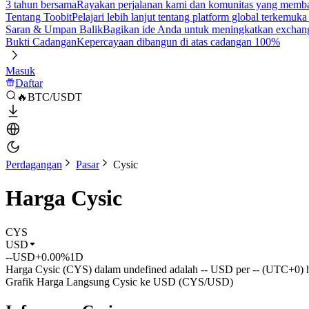
3 tahun bersama
Rayakan perjalanan kami dan komunitas yang mem
Tentang Toobit
Pelajari lebih lanjut tentang platform global terkemuk
Saran & Umpan Balik
Bagikan ide Anda untuk meningkatkan exchan
Bukti Cadangan
Kepercayaan dibangun di atas cadangan 100%
Masuk
Daftar
🔥BTC/USDT
Perdagangan
Pasar
Cysic
Harga Cysic
CYS
USD
--
USD
+0.00%
1D
Harga Cysic (CYS) dalam undefined adalah -- USD per -- (UTC+0) ha
Grafik Harga Langsung Cysic ke USD (CYS/USD)