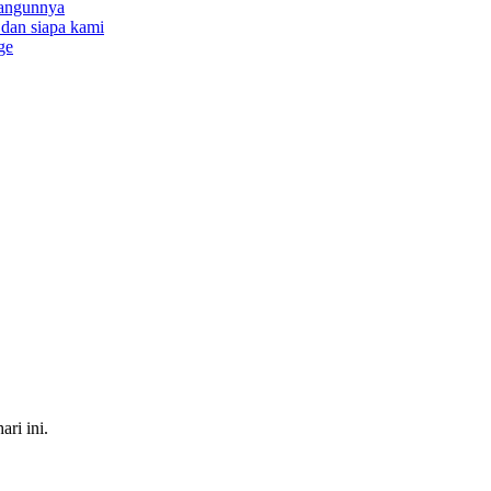
bangunnya
a dan siapa kami
ge
ri ini.