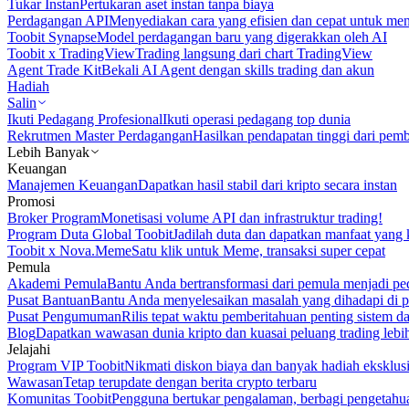
Tukar Instan
Pertukaran aset instan tanpa biaya
Perdagangan API
Menyediakan cara yang efisien dan cepat untuk m
Toobit Synapse
Model perdagangan baru yang digerakkan oleh AI
Toobit x TradingView
Trading langsung dari chart TradingView
Agent Trade Kit
Bekali AI Agent dengan skills trading dan akun
Hadiah
Salin
Ikuti Pedagang Profesional
Ikuti operasi pedagang top dunia
Rekrutmen Master Perdagangan
Hasilkan pendapatan tinggi dari pem
Lebih Banyak
Keuangan
Manajemen Keuangan
Dapatkan hasil stabil dari kripto secara instan
Promosi
Broker Program
Monetisasi volume API dan infrastruktur trading!
Program Duta Global Toobit
Jadilah duta dan dapatkan manfaat yang 
Toobit x Nova.Meme
Satu klik untuk Meme, transaksi super cepat
Pemula
Akademi Pemula
Bantu Anda bertransformasi dari pemula menjadi pe
Pusat Bantuan
Bantu Anda menyelesaikan masalah yang dihadapi di p
Pusat Pengumuman
Rilis tepat waktu pemberitahuan penting sistem 
Blog
Dapatkan wawasan dunia kripto dan kuasai peluang trading lebi
Jelajahi
Program VIP Toobit
Nikmati diskon biaya dan banyak hadiah eksklusi
Wawasan
Tetap terupdate dengan berita crypto terbaru
Komunitas Toobit
Pengguna bertukar pengalaman, berbagi pengetahu