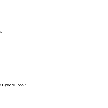
a.
 Cysic di Toobit.