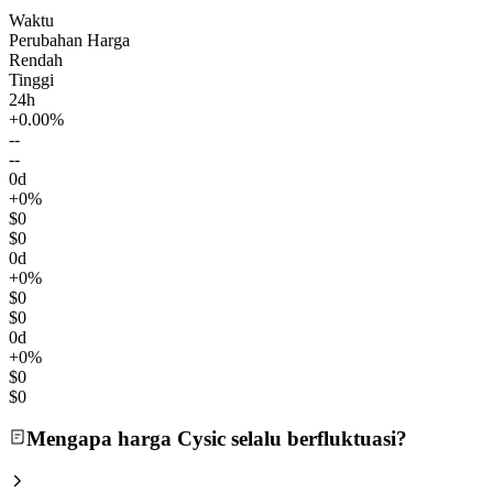
Waktu
Perubahan Harga
Rendah
Tinggi
24h
+0.00%
--
--
0d
+0%
$0
$0
0d
+0%
$0
$0
0d
+0%
$0
$0
Mengapa harga Cysic selalu berfluktuasi?