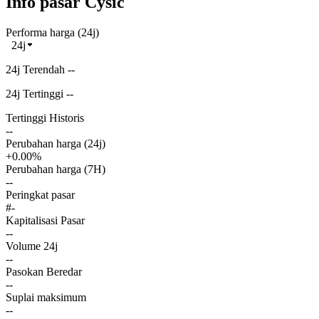
Info pasar Cysic
Performa harga (24j)
24j
24j Terendah --
24j Tertinggi --
Tertinggi Historis
--
Perubahan harga (24j)
+0.00%
Perubahan harga (7H)
--
Peringkat pasar
#-
Kapitalisasi Pasar
--
Volume 24j
--
Pasokan Beredar
--
Suplai maksimum
--