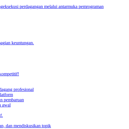
engeksekusi perdagangan melalui antarmuka pemrograman
bagian keuntungan.
kompetitif!
dagang profesional
latform
dan pembaruan
h awal
f.
an, dan mendiskusikan topik