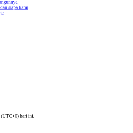
bangunnya
a dan siapa kami
ge
(UTC+0) hari ini.