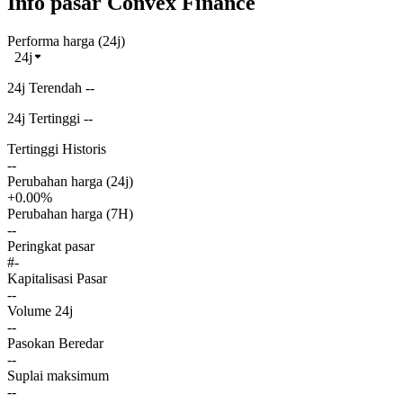
Info pasar Convex Finance
Performa harga (24j)
24j
24j Terendah --
24j Tertinggi --
Tertinggi Historis
--
Perubahan harga (24j)
+0.00%
Perubahan harga (7H)
--
Peringkat pasar
#-
Kapitalisasi Pasar
--
Volume 24j
--
Pasokan Beredar
--
Suplai maksimum
--