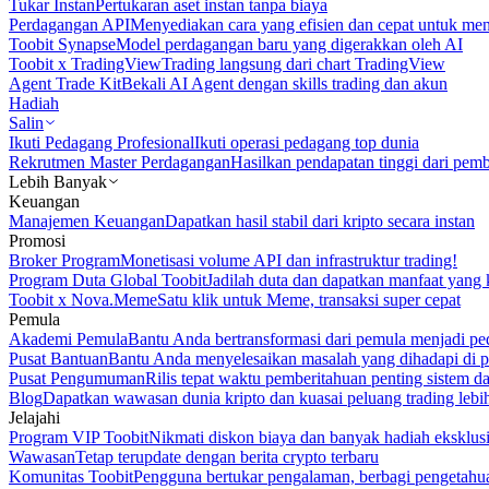
Tukar Instan
Pertukaran aset instan tanpa biaya
Perdagangan API
Menyediakan cara yang efisien dan cepat untuk m
Toobit Synapse
Model perdagangan baru yang digerakkan oleh AI
Toobit x TradingView
Trading langsung dari chart TradingView
Agent Trade Kit
Bekali AI Agent dengan skills trading dan akun
Hadiah
Salin
Ikuti Pedagang Profesional
Ikuti operasi pedagang top dunia
Rekrutmen Master Perdagangan
Hasilkan pendapatan tinggi dari pem
Lebih Banyak
Keuangan
Manajemen Keuangan
Dapatkan hasil stabil dari kripto secara instan
Promosi
Broker Program
Monetisasi volume API dan infrastruktur trading!
Program Duta Global Toobit
Jadilah duta dan dapatkan manfaat yang 
Toobit x Nova.Meme
Satu klik untuk Meme, transaksi super cepat
Pemula
Akademi Pemula
Bantu Anda bertransformasi dari pemula menjadi pe
Pusat Bantuan
Bantu Anda menyelesaikan masalah yang dihadapi di p
Pusat Pengumuman
Rilis tepat waktu pemberitahuan penting sistem 
Blog
Dapatkan wawasan dunia kripto dan kuasai peluang trading lebi
Jelajahi
Program VIP Toobit
Nikmati diskon biaya dan banyak hadiah eksklusi
Wawasan
Tetap terupdate dengan berita crypto terbaru
Komunitas Toobit
Pengguna bertukar pengalaman, berbagi pengetahu