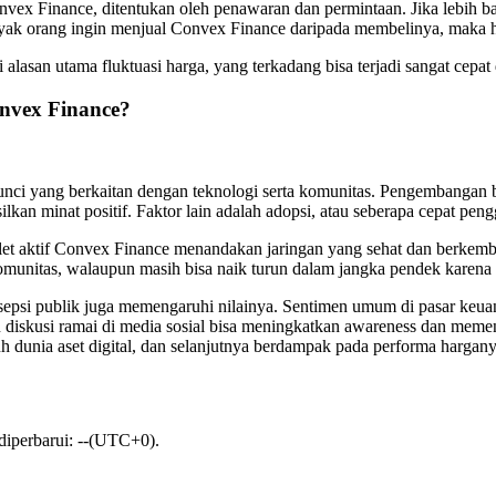
onvex Finance, ditentukan oleh penawaran dan permintaan. Jika lebih
banyak orang ingin menjual Convex Finance daripada membelinya, maka h
lasan utama fluktuasi harga, yang terkadang bisa terjadi sangat cepat di
nvex Finance?
ci yang berkaitan dengan teknologi serta komunitas. Pengembangan be
silkan minat positif. Faktor lain adalah adopsi, atau seberapa cepat
et aktif Convex Finance menandakan jaringan yang sehat dan berkemban
i komunitas, walaupun masih bisa naik turun dalam jangka pendek karen
rsepsi publik juga memengaruhi nilainya. Sentimen umum di pasar keuan
 diskusi ramai di media sosial bisa meningkatkan awareness dan mem
h dunia aset digital, dan selanjutnya berdampak pada performa hargany
 diperbarui: --(UTC+0).