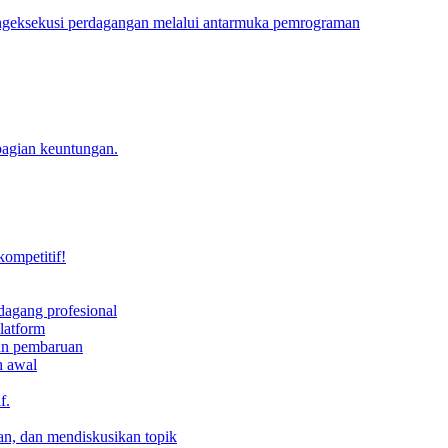
engeksekusi perdagangan melalui antarmuka pemrograman
bagian keuntungan.
kompetitif!
dagang profesional
latform
dan pembaruan
h awal
f.
an, dan mendiskusikan topik