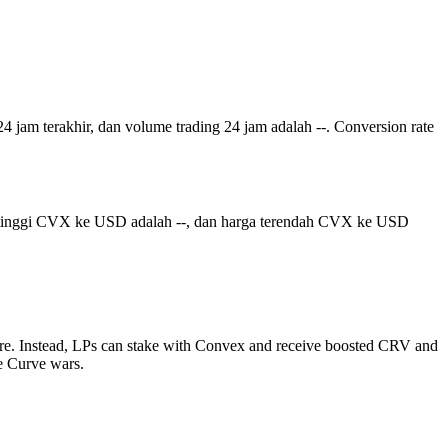
24 jam terakhir, dan volume trading 24 jam adalah --. Conversion rate
ertinggi CVX ke USD adalah --, dan harga terendah CVX ke USD
there. Instead, LPs can stake with Convex and receive boosted CRV and
he Curve wars.