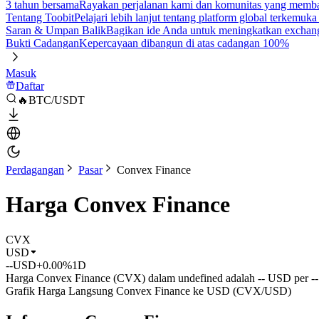
3 tahun bersama
Rayakan perjalanan kami dan komunitas yang mem
Tentang Toobit
Pelajari lebih lanjut tentang platform global terkemuk
Saran & Umpan Balik
Bagikan ide Anda untuk meningkatkan exchan
Bukti Cadangan
Kepercayaan dibangun di atas cadangan 100%
Masuk
Daftar
🔥BTC/USDT
Perdagangan
Pasar
Convex Finance
Harga Convex Finance
CVX
USD
--
USD
+0.00%
1D
Harga Convex Finance (CVX) dalam undefined adalah -- USD per -- 
Grafik Harga Langsung Convex Finance ke USD (CVX/USD)