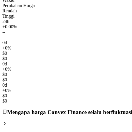
Waktu
Perubahan Harga
Rendah
Tinggi
24h
+0.00%
--
--
0d
+0%
$0
$0
0d
+0%
$0
$0
0d
+0%
$0
$0
Mengapa harga Convex Finance selalu berfluktuas