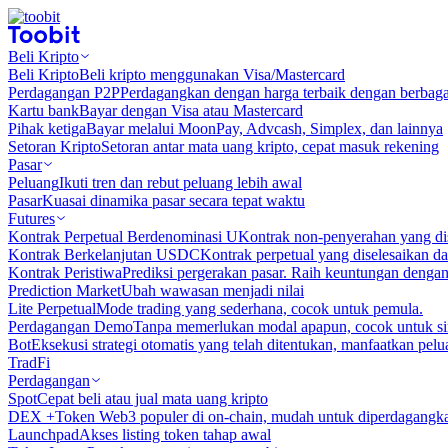
Beli Kripto
Beli Kripto
Beli kripto menggunakan Visa/Mastercard
Perdagangan P2P
Perdagangkan dengan harga terbaik dengan berbaga
Kartu bank
Bayar dengan Visa atau Mastercard
Pihak ketiga
Bayar melalui MoonPay, Advcash, Simplex, dan lainnya
Setoran Kripto
Setoran antar mata uang kripto, cepat masuk rekening
Pasar
Peluang
Ikuti tren dan rebut peluang lebih awal
Pasar
Kuasai dinamika pasar secara tepat waktu
Futures
Kontrak Perpetual Berdenominasi U
Kontrak non-penyerahan yang d
Kontrak Berkelanjutan USDC
Kontrak perpetual yang diselesaikan
Kontrak Peristiwa
Prediksi pergerakan pasar. Raih keuntungan denga
Prediction Market
Ubah wawasan menjadi nilai
Lite Perpetual
Mode trading yang sederhana, cocok untuk pemula.
Perdagangan Demo
Tanpa memerlukan modal apapun, cocok untuk sim
Bot
Eksekusi strategi otomatis yang telah ditentukan, manfaatkan peluan
TradFi
Perdagangan
Spot
Cepat beli atau jual mata uang kripto
DEX +
Token Web3 populer di on-chain, mudah untuk diperdagangk
Launchpad
Akses listing token tahap awal