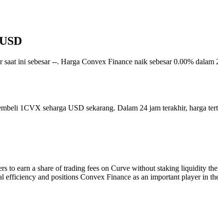
m USD
ar saat ini sebesar --. Harga Convex Finance naik sebesar 0.00% dalam 
membeli 1CVX seharga USD sekarang. Dalam 24 jam terakhir, harga t
rs to earn a share of trading fees on Curve without staking liquidity 
al efficiency and positions Convex Finance as an important player in t