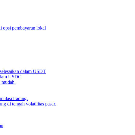
i opsi pembayaran lokal
iselesaikan dalam USDT
 dalam USDC
n mudah.
ulasi trading.
g di tengah volatilitas pasar.
an